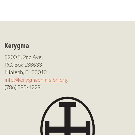
Kerygma
3200 E. 2nd Ave.
P.O. Box 138633
Hialeah, FL 33013
info@kerygmaenmision.org
(786) 585-1228