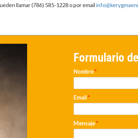
ueden llamar (786) 585-1228 o por email
info@kerygmaenm
Formulario d
Nombre
*
Email
*
Mensaje
*