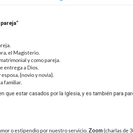
 pareja”
reja.
bra, el Magisterio.
 matrimonial y como pareja.
e entrega a Dios.
esposa, {novio y novia}.
a familiar.
enen que estar casados por la Iglesia, y es también para pa
mor o estipendio por nuestro servicio.
Zoom
(charlas de 3