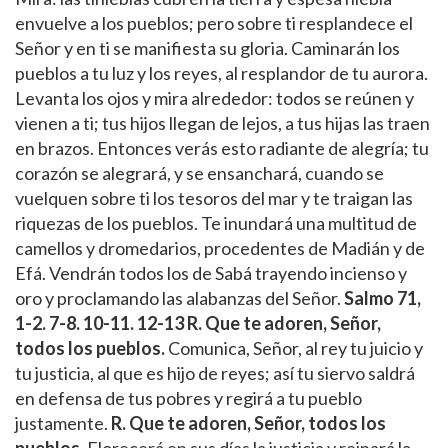
envuelve a los pueblos; pero sobre ti resplandece el
Señor y en ti se manifiesta su gloria. Caminarán los
pueblos a tu luz y los reyes, al resplandor de tu aurora.
Levanta los ojos y mira alrededor: todos se reúnen y
vienen a ti; tus hijos llegan de lejos, a tus hijas las traen
en brazos. Entonces verás esto radiante de alegría; tu
corazón se alegrará, y se ensanchará, cuando se
vuelquen sobre ti los tesoros del mar y te traigan las
riquezas de los pueblos. Te inundará una multitud de
camellos y dromedarios, procedentes de Madián y de
Efá. Vendrán todos los de Sabá trayendo incienso y
oro y proclamando las alabanzas del Señor.
Salmo 71,
1-2. 7-8. 10-11. 12-13
R. Que te adoren, Señor,
todos los pueblos.
Comunica, Señor, al rey tu juicio y
tu justicia, al que es hijo de reyes; así tu siervo saldrá
en defensa de tus pobres y regirá a tu pueblo
justamente.
R. Que te adoren, Señor, todos los
pueblos.
Florecerá en sus días la justicia y reinará la