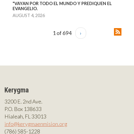
"VAYAN POR TODO EL MUNDO Y PREDIQUEN EL
EVANGELIO.
AUGUST 4, 2026
1 of 694
›
Kerygma
3200 E. 2nd Ave.
P.O. Box 138633
Hialeah, FL 33013
info@kerygmaenmision.org
(786) 585-1228