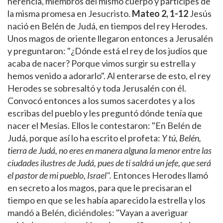
herencia, miembros del mismo cuerpo y partícipes de
la misma promesa en Jesucristo.
Mateo 2, 1-12
Jesús
nació en Belén de Judá, en tiempos del rey Herodes.
Unos magos de oriente llegaron entonces a Jerusalén
y preguntaron: "¿Dónde está el rey de los judíos que
acaba de nacer? Porque vimos surgir su estrella y
hemos venido a adorarlo". Al enterarse de esto, el rey
Herodes se sobresaltó y toda Jerusalén con él.
Convocó entonces a los sumos sacerdotes y a los
escribas del pueblo y les preguntó dónde tenía que
nacer el Mesías. Ellos le contestaron: "En Belén de
Judá, porque así lo ha escrito el profeta:
Y tú, Belén,
tierra de Judá, no eres en manera alguna la menor entre las
ciudades ilustres de Judá, pues de ti saldrá un jefe, que será
el pastor de mi pueblo, Israel".
Entonces Herodes llamó
en secreto a los magos, para que le precisaran el
tiempo en que se les había aparecido la estrella y los
mandó a Belén, diciéndoles: "Vayan a averiguar