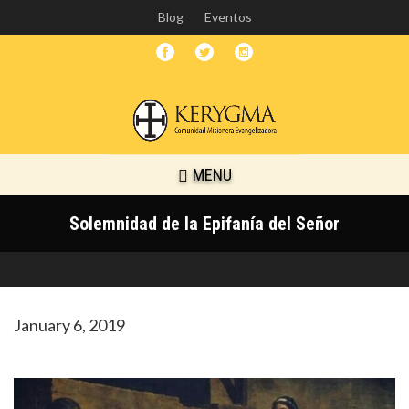
Skip
Blog
Eventos
to
main
content
MENU
Solemnidad de la Epifanía del Señor
January 6, 2019