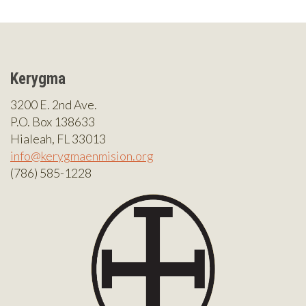
Kerygma
3200 E. 2nd Ave.
P.O. Box 138633
Hialeah, FL 33013
info@kerygmaenmision.org
(786) 585-1228