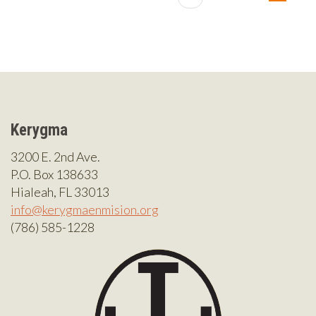
Kerygma
3200 E. 2nd Ave.
P.O. Box 138633
Hialeah, FL 33013
info@kerygmaenmision.org
(786) 585-1228