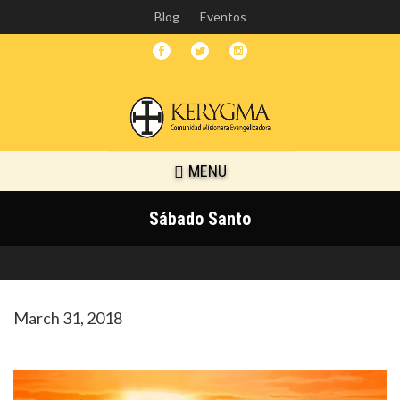
Skip
Blog
Eventos
to
main
content
MENU
Sábado Santo
March 31, 2018