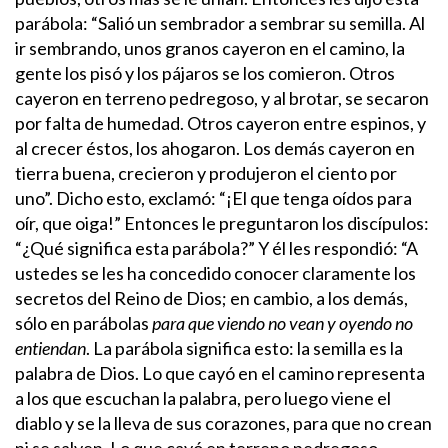
parábola:
“Salió un sembrador a sembrar su semilla. Al
ir sembrando, unos granos cayeron en el camino, la
gente los pisó y los pájaros se los comieron. Otros
cayeron en terreno pedregoso, y al brotar, se secaron
por falta de humedad. Otros cayeron entre espinos, y
al crecer éstos, los ahogaron. Los demás cayeron en
tierra buena, crecieron y produjeron el ciento por
uno”. Dicho esto, exclamó: “¡El que tenga oídos para
oír, que oiga!”
Entonces le preguntaron los discípulos:
“¿Qué significa esta parábola?” Y él les respondió: “A
ustedes se les ha concedido conocer claramente los
secretos del Reino de Dios; en cambio, a los demás,
sólo en parábolas
para que viendo no vean y oyendo no
entiendan
.
La parábola significa esto: la semilla es la
palabra de Dios. Lo que cayó en el camino representa
a los que escuchan la palabra, pero luego viene el
diablo y se la lleva de sus corazones, para que no crean
ni se salven. Lo que cayó en terreno pedregoso