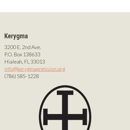
Kerygma
3200 E. 2nd Ave.
P.O. Box 138633
Hialeah, FL 33013
info@kerygmaenmision.org
(786) 585-1228