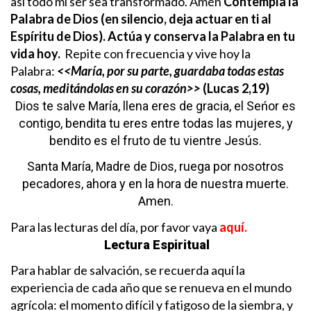
así todo mi ser sea transformado. Amén
Contempla la
Palabra de Dios (en silencio, deja actuar en ti al
Espíritu de Dios). Actúa y conserva la Palabra en tu
vida hoy.
Repite con frecuencia y vive hoy la
Palabra:
<<María, por su parte, guardaba todas estas
cosas, meditándolas en su corazón>>
(Lucas 2,19)
Dios te salve María,
llena eres de gracia,
el Seńor es
contigo,
bendita tu eres entre todas las mujeres,
y
bendito es el fruto de tu vientre Jesús.
Santa María, Madre de Dios,
ruega por nosotros
pecadores,
ahora y en la hora de nuestra muerte.
Amen.
Para las lecturas del día, por favor vaya
aquí.
Lectura Espiritual
Para hablar de salvación, se recuerda aquí la
experiencia de cada año que se renueva en el mundo
agrícola: el momento difícil y fatigoso de la siembra, y