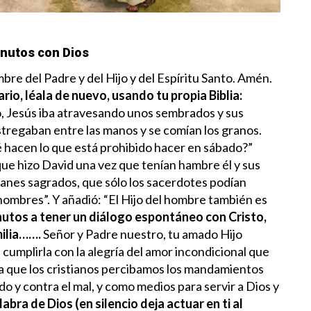
nutos con Dios
re del Padre y del Hijo y del Espíritu Santo. Amén.
ario, léala de nuevo, usando tu propia Biblia:
, Jesús iba atravesando unos sembrados y sus
estregaban entre las manos y se comían los granos.
é hacen lo que está prohibido hacer en sábado?”
que hizo David una vez que tenían hambre él y sus
anes sagrados, que sólo los sacerdotes podían
 hombres”.
Y añadió: “El Hijo del hombre también es
nutos a tener un diálogo espontáneo con Cristo,
milia…….
Señor y Padre nuestro, tu amado Hijo
ra cumplirla con la alegría del amor incondicional que
a que los cristianos percibamos los mandamientos
do y contra el mal, y como medios para servir a Dios y
bra de Dios (en silencio deja actuar en ti al