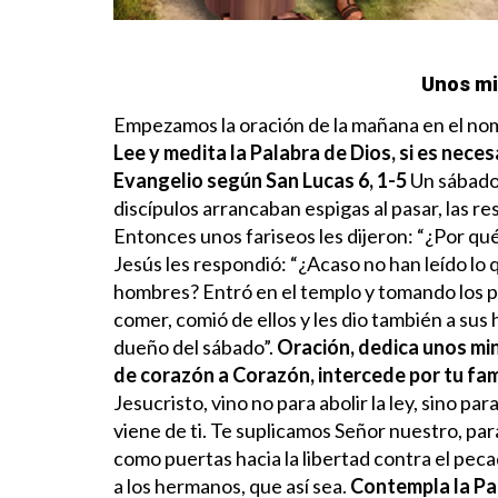
Unos mi
Empezamos la oración de la mañana en el nomb
Lee y medita la Palabra de Dios, si es neces
Evangelio según San Lucas 6, 1-5
Un sábado
discípulos arrancaban espigas al pasar, las r
Entonces unos fariseos les dijeron: “¿Por qu
Jesús les respondió: “¿Acaso no han leído lo 
hombres? Entró en el templo y tomando los p
comer, comió de ellos y les dio también a sus
dueño del sábado”.
Oración, dedica unos mi
de corazón a Corazón, intercede por tu fa
Jesucristo, vino no para abolir la ley, sino pa
viene de ti.
Te suplicamos Señor nuestro, par
como puertas hacia la libertad contra el peca
a los hermanos, que así sea.
Contempla la Pala