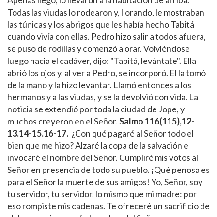
Todas las viudas lo rodearon y, llorando, le mostraban
las túnicas y los abrigos que les había hecho Tabitá
cuando vivía con ellas. Pedro hizo salir a todos afuera,
se puso de rodillas y comenzó a orar. Volviéndose
luego hacia el cadáver, dijo: "Tabitá, levántate". Ella
abrió los ojos y, al ver a Pedro, se incorporó. El la tomó
de la mano y la hizo levantar. Llamó entonces a los
hermanos y a las viudas, y se la devolvió con vida. La
noticia se extendió por toda la ciudad de Jope, y
muchos creyeron en el Señor.
Salmo
116(115),12-
13.14-15.16-17.
¿Con qué pagaré al Señor todo el
bien que me hizo? Alzaré la copa de la salvación e
invocaré el nombre del Señor. Cumpliré mis votos al
Señor en presencia de todo su pueblo. ¡Qué penosa es
para el Señor la muerte de sus amigos! Yo, Señor, soy
tu servidor, tu servidor, lo mismo que mi madre: por
eso rompiste mis cadenas. Te ofreceré un sacrificio de