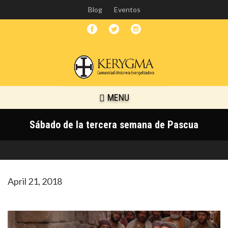
Skip
Blog
Eventos
to
main
content
MENU
Sábado de la tercera semana de Pascua
April 21, 2018