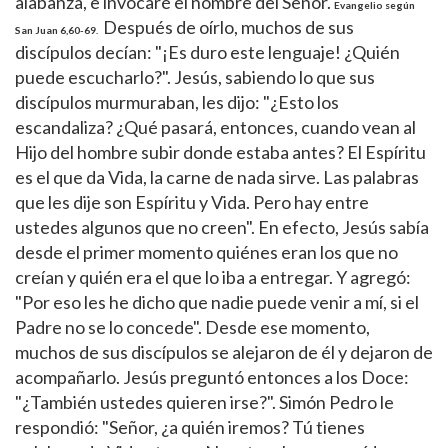
alabanza, e invocaré el nombre del Señor.
Evangelio según
Después de oírlo, muchos de sus
San Juan 6,60-69.
discípulos decían: "¡Es duro este lenguaje! ¿Quién
puede escucharlo?". Jesús, sabiendo lo que sus
discípulos murmuraban, les dijo: "¿Esto los
escandaliza? ¿Qué pasará, entonces, cuando vean al
Hijo del hombre subir donde estaba antes? El Espíritu
es el que da Vida, la carne de nada sirve. Las palabras
que les dije son Espíritu y Vida. Pero hay entre
ustedes algunos que no creen". En efecto, Jesús sabía
desde el primer momento quiénes eran los que no
creían y quién era el que lo iba a entregar. Y agregó:
"Por eso les he dicho que nadie puede venir a mí, si el
Padre no se lo concede". Desde ese momento,
muchos de sus discípulos se alejaron de él y dejaron de
acompañarlo. Jesús preguntó entonces a los Doce:
"¿También ustedes quieren irse?". Simón Pedro le
respondió: "Señor, ¿a quién iremos? Tú tienes