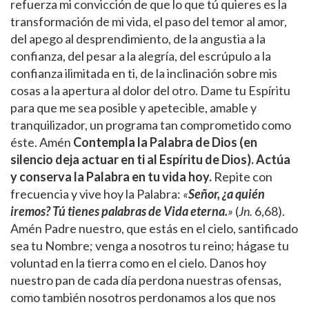
refuerza mi convicción de que lo que tú quieres es la
transformación de mi vida, el paso del temor al amor,
del apego al desprendimiento, de la angustia a la
confianza, del pesar a la alegría, del escrúpulo a la
confianza ilimitada en ti, de la inclinación sobre mis
cosas a la apertura al dolor del otro. Dame tu Espíritu
para que me sea posible y apetecible, amable y
tranquilizador, un programa tan comprometido como
éste. Amén
Contempla la Palabra de Dios
(en
silencio deja actuar en ti al Espíritu de Dios). Actúa
y conserva la Palabra en tu vida hoy.
Repite con
frecuencia y vive hoy la Palabra:
«
Señor, ¿a quién
iremos? Tú tienes palabras de Vida eterna.
»
(
Jn.
6,68).
Amén Padre nuestro, que estás en el cielo, santificado
sea tu Nombre; venga a nosotros tu reino; hágase tu
voluntad en la tierra como en el cielo. Danos hoy
nuestro pan de cada día perdona nuestras ofensas,
como también nosotros perdonamos a los que nos