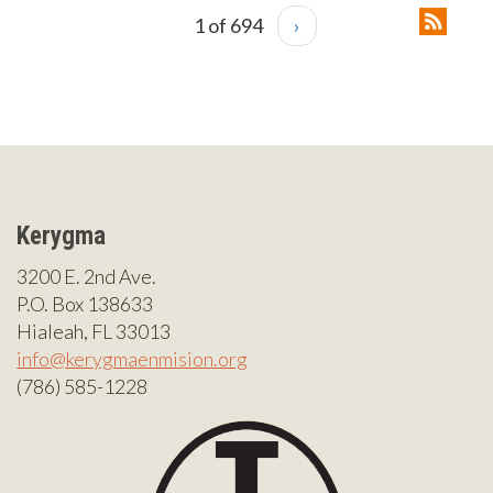
1 of 694
›
Kerygma
3200 E. 2nd Ave.
P.O. Box 138633
Hialeah, FL 33013
info@kerygmaenmision.org
(786) 585-1228