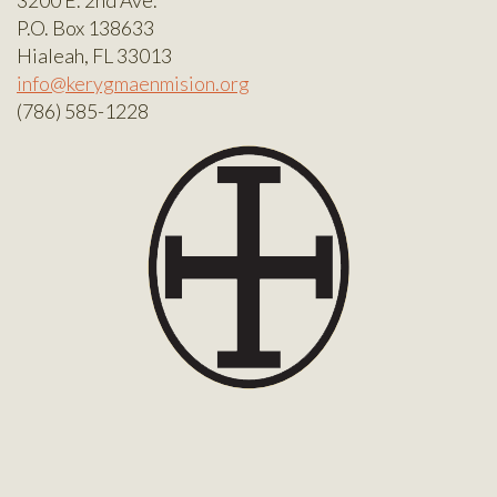
3200 E. 2nd Ave.
P.O. Box 138633
Hialeah, FL 33013
info@kerygmaenmision.org
(786) 585-1228