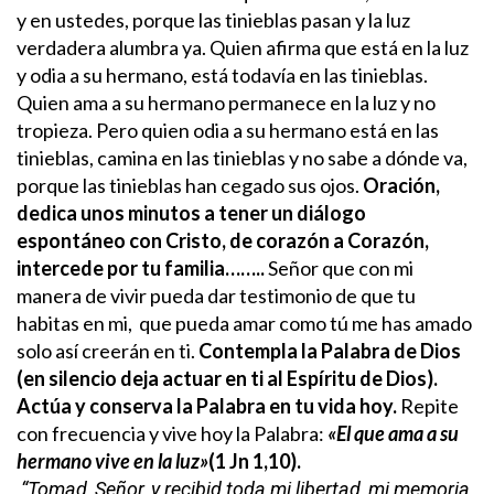
y en ustedes, porque las tinieblas pasan y la luz
verdadera alumbra ya.
Quien afirma que está en la luz
y odia a su hermano, está todavía en las tinieblas.
Quien ama a su hermano permanece en la luz y no
tropieza. Pero quien odia a su hermano está en las
tinieblas, camina en las tinieblas y no sabe a dónde va,
porque las tinieblas han cegado sus ojos.
Oración,
dedica unos minutos a tener un diálogo
espontáneo con Cristo, de corazón a Corazón,
intercede por tu familia……..
Señor que con mi
manera de vivir pueda dar testimonio de que tu
habitas en mi, que pueda amar como tú me has amado
solo así creerán en ti.
Contempla la Palabra de Dios
(en silencio deja actuar en ti al Espíritu de Dios).
Actúa y conserva la Palabra en tu vida hoy.
Repite
con frecuencia y vive hoy la Palabra:
«El que ama a su
hermano vive en la luz»
(1 Jn 1,10).
“Tomad, Señor, y recibid toda mi libertad, mi memoria,