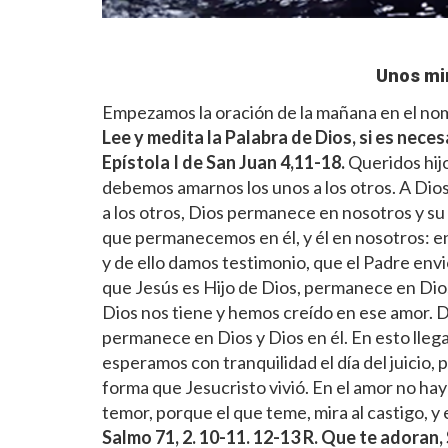
Unos mi
Empezamos la oración de la mañana en el nomb
Lee y medita la Palabra de Dios, si es neces
Epístola I de San Juan 4,11-18.
Queridos hijo
debemos amarnos los unos a los otros. A Dios
a los otros, Dios permanece en nosotros y s
que permanecemos en él, y él en nosotros: en
y de ello damos testimonio, que el Padre env
que Jesús es Hijo de Dios, permanece en Dio
Dios nos tiene y hemos creído en ese amor. 
permanece en Dios y Dios en él. En esto llega
esperamos con tranquilidad el día del juicio
forma que Jesucristo vivió. En el amor no hay
temor, porque el que teme, mira al castigo, y
Salmo 71, 2. 10-11. 12-13
R. Que te adoran,