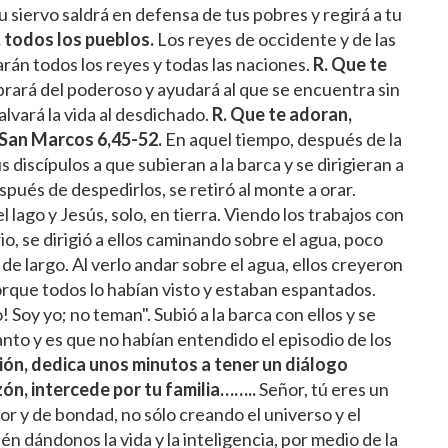
í tu siervo saldrá en defensa de tus pobres y regirá a tu
, todos los pueblos.
Los reyes de occidente y de las
arán todos los reyes y todas las naciones.
R. Que te
ibrará del poderoso y ayudará al que se encuentra sin
alvará la vida al desdichado.
R. Que te adoran,
San Marcos 6,45-52.
En aquel tiempo, después de la
 discípulos a que subieran a la barca y se dirigieran a
spués de despedirlos, se retiró al monte a orar.
 lago y Jesús, solo, en tierra. Viendo los trabajos con
o, se dirigió a ellos caminando sobre el agua, poco
de largo. Al verlo andar sobre el agua, ellos creyeron
orque todos lo habían visto y estaban espantados.
! Soy yo; no teman". Subió a la barca con ellos y se
nto y es que no habían entendido el episodio de los
ón, dedica unos minutos a tener un diálogo
ón, intercede por tu familia……..
Señor, tú eres un
r y de bondad, no sólo creando el universo y el
 dándonos la vida y la inteligencia, por medio de la