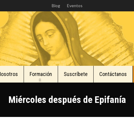
Skip
Blog
Eventos
to
main
content
Nosotros
Formación
Suscríbete
Contáctanos
Miércoles después de Epifanía