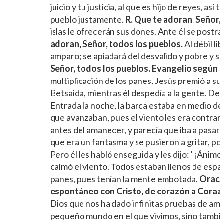
juicio y tu justicia, al que es hijo de reyes, as
pueblo justamente.
R. Que te adoran, Señor
islas le ofrecerán sus dones. Ante él se postr
adoran, Señor, todos los pueblos.
Al débil l
amparo; se apiadará del desvalido y pobre y s
Señor, todos los pueblos.
Evangelio según 
multiplicación de los panes, Jesús premió a sus
Betsaida, mientras él despedía a la gente. De
Entrada la noche, la barca estaba en medio del
que avanzaban, pues el viento les era contrari
antes del amanecer, y parecía que iba a pasar 
que era un fantasma y se pusieron a gritar, p
Pero él les habló enseguida y les dijo: "¡Ánimo
calmó el viento. Todos estaban llenos de espa
panes, pues tenían la mente embotada.
Oraci
espontáneo con Cristo, de corazón a Coraz
Dios que nos ha dado infinitas pruebas de amo
pequeño mundo en el que vivimos, sino también