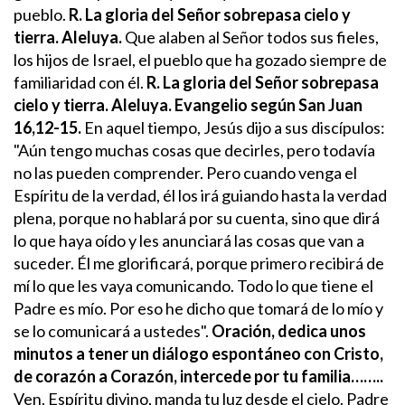
pueblo.
R. La gloria del Señor sobrepasa cielo y
tierra. Aleluya.
Que alaben al Señor todos sus fieles,
los hijos de Israel,
el pueblo que ha gozado siempre
de
familiaridad con él.
R. La gloria del Señor sobrepasa
cielo y tierra. Aleluya.
Evangelio según San Juan
16,12-15.
En aquel tiempo, Jesús dijo a sus discípulos:
"Aún tengo muchas cosas que decirles, pero todavía
no las pueden comprender. Pero cuando venga el
Espíritu de la verdad, él los irá guiando hasta la verdad
plena, porque no hablará por su cuenta, sino que dirá
lo que haya oído y les anunciará las cosas que van a
suceder. Él me glorificará, porque primero recibirá de
mí lo que les vaya comunicando. Todo lo que tiene el
Padre es mío. Por eso he dicho que tomará de lo mío y
se lo comunicará a ustedes".
Oración, dedica unos
minutos a tener un diálogo espontáneo con Cristo,
de corazón a Corazón, intercede por tu familia……..
Ven, Espíritu divino, manda tu luz desde el cielo.
Padre