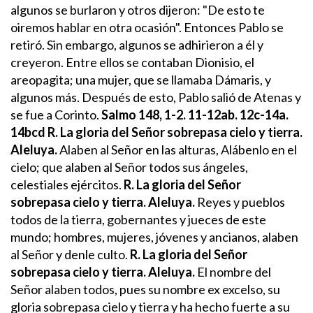
algunos se burlaron y otros dijeron: "De esto te
oiremos hablar en otra ocasión". Entonces Pablo se
retiró. Sin embargo, algunos se adhirieron a él y
creyeron. Entre ellos se contaban Dionisio, el
areopagita; una mujer, que se llamaba Dámaris, y
algunos más. Después de esto, Pablo salió de Atenas y
se fue a Corinto.
Salmo 148, 1-2. 11-12ab. 12c-14a.
14bcd
R. La gloria del Señor sobrepasa cielo y tierra.
Aleluya.
Alaben al Señor en las alturas,
Alábenlo en el
cielo;
que alaben al Señor todos sus ángeles,
celestiales ejércitos.
R. La gloria del Señor
sobrepasa cielo y tierra. Aleluya.
Reyes y pueblos
todos de la tierra,
gobernantes y jueces de este
mundo;
hombres, mujeres, jóvenes y ancianos,
alaben
al Señor y denle culto.
R. La gloria del Señor
sobrepasa cielo y tierra. Aleluya.
El nombre del
Señor alaben todos,
pues su nombre ex excelso,
su
gloria sobrepasa cielo y tierra
y ha hecho fuerte a su