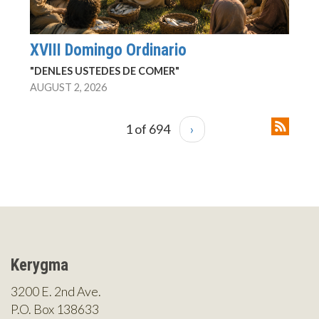
XVIII Domingo Ordinario
"DENLES USTEDES DE COMER"
AUGUST 2, 2026
1 of 694
›
Kerygma
3200 E. 2nd Ave.
P.O. Box 138633