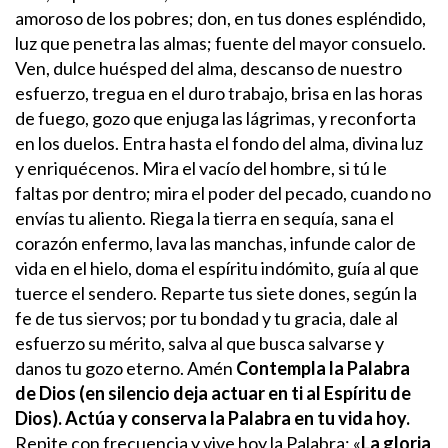
amoroso de los pobres; don, en tus dones espléndido,
luz que penetra las almas; fuente del mayor consuelo.
Ven, dulce huésped del alma, descanso de nuestro
esfuerzo,
tregua en el duro trabajo, brisa en las horas
de fuego,
gozo que enjuga las lágrimas, y reconforta
en los duelos.
Entra hasta el fondo del alma, divina luz
y enriquécenos.
Mira el vacío del hombre, si tú le
faltas por dentro;
mira el poder del pecado, cuando no
envías tu aliento.
Riega la tierra en sequía, sana el
corazón enfermo,
lava las manchas, infunde calor de
vida en el hielo,
doma el espíritu indómito, guía al que
tuerce el sendero.
Reparte tus siete dones, según la
fe de tus siervos;
por tu bondad y tu gracia, dale al
esfuerzo su mérito,
salva al que busca salvarse y
danos tu gozo eterno. Amén
Contempla la Palabra
de Dios (en silencio deja actuar en ti al Espíritu de
Dios). Actúa y conserva la Palabra en tu vida hoy.
Repite con frecuencia y vive hoy la Palabra: «
La gloria