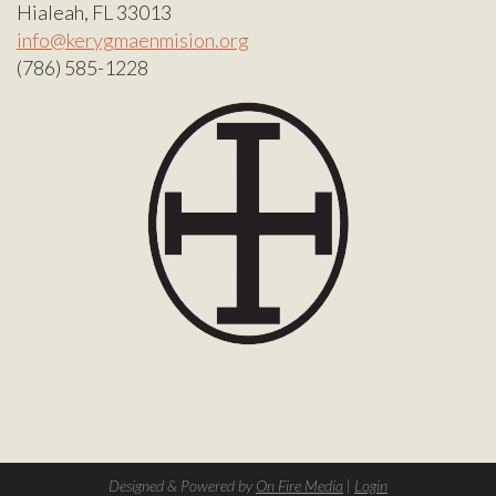
Hialeah, FL 33013
info@kerygmaenmision.org
(786) 585-1228
Designed & Powered by
On Fire Media
|
Login