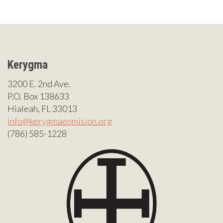
Kerygma
3200 E. 2nd Ave.
P.O. Box 138633
Hialeah, FL 33013
info@kerygmaenmision.org
(786) 585-1228