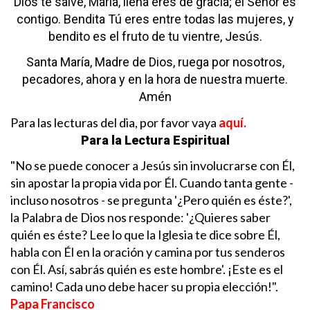
Dios te salve, María,
llena eres de gracia;
el Señor es
contigo.
Bendita Tú eres
entre todas las mujeres,
y
bendito es el fruto de tu vientre, Jesús.
Santa María, Madre de Dios,
ruega por nosotros,
pecadores,
ahora y en la hora de nuestra muerte.
Amén
Para las lecturas del dia, por favor vaya
a
quí.
Para la Lectura Espiritual
"No se puede conocer a Jesús sin involucrarse con Él,
sin apostar la propia vida por Él. Cuando tanta gente -
incluso nosotros - se pregunta '¿Pero quién es éste?',
la Palabra de Dios nos responde: '¿Quieres saber
quién es éste? Lee lo que la Iglesia te dice sobre Él,
habla con Él en la oración y camina por tus senderos
con Él. Así, sabrás quién es este hombre'. ¡Este es el
camino! Cada uno debe hacer su propia elección!".
Papa Francisco