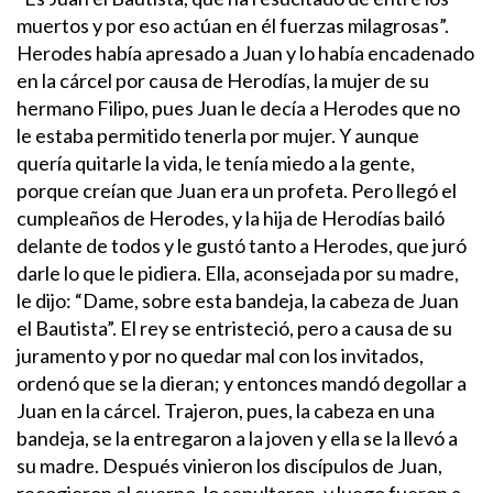
muertos y por eso actúan en él fuerzas milagrosas”.
Herodes había apresado a Juan y lo había encadenado
en la cárcel por causa de Herodías, la mujer de su
hermano Filipo, pues Juan le decía a Herodes que no
le estaba permitido tenerla por mujer. Y aunque
quería quitarle la vida, le tenía miedo a la gente,
porque creían que Juan era un profeta.
Pero llegó el
cumpleaños de Herodes, y la hija de Herodías bailó
delante de todos y le gustó tanto a Herodes, que juró
darle lo que le pidiera. Ella, aconsejada por su madre,
le dijo: “Dame, sobre esta bandeja, la cabeza de Juan
el Bautista”.
El rey se entristeció, pero a causa de su
juramento y por no quedar mal con los invitados,
ordenó que se la dieran; y entonces mandó degollar a
Juan en la cárcel. Trajeron, pues, la cabeza en una
bandeja, se la entregaron a la joven y ella se la llevó a
su madre.
Después vinieron los discípulos de Juan,
recogieron el cuerpo, lo sepultaron, y luego fueron a