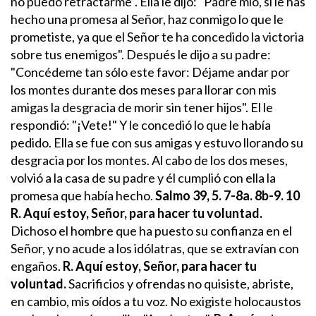
no puedo retractarme". Ella le dijo: "Padre mío, si le has
hecho una promesa al Señor, haz conmigo lo que le
prometiste, ya que el Señor te ha concedido la victoria
sobre tus enemigos". Después le dijo a su padre:
"Concédeme tan sólo este favor: Déjame andar por
los montes durante dos meses para llorar con mis
amigas la desgracia de morir sin tener hijos". El le
respondió: "¡Vete!" Y le concedió lo que le había
pedido.
Ella se fue con sus amigas y estuvo llorando su
desgracia por los montes. Al cabo de los dos meses,
volvió a la casa de su padre y él cumplió con ella la
promesa que había hecho.
Salmo 39, 5. 7-8a. 8b-9. 10
R. Aquí estoy, Señor, para hacer tu voluntad.
Dichoso el hombre
que ha puesto su confianza en el
Señor,
y no acude a los idólatras,
que se extravían con
engaños.
R. Aquí estoy, Señor, para hacer tu
voluntad.
Sacrificios y ofrendas no quisiste,
abriste,
en cambio, mis oídos a tu voz.
No exigiste holocaustos