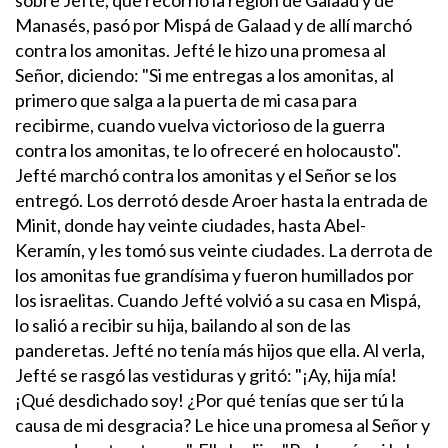
Manasés, pasó por Mispá de Galaad y de allí marchó
contra los amonitas. Jefté le hizo una promesa al
Señor, diciendo: "Si me entregas a los amonitas, al
primero que salga a la puerta de mi casa para
recibirme, cuando vuelva victorioso de la guerra
contra los amonitas, te lo ofreceré en holocausto".
Jefté marchó contra los amonitas y el Señor se los
entregó. Los derrotó desde Aroer hasta la entrada de
Minit, donde hay veinte ciudades, hasta Abel-
Keramín, y les tomó sus veinte ciudades. La derrota de
los amonitas fue grandísima y fueron humillados por
los israelitas.
Cuando Jefté volvió a su casa en Mispá,
lo salió a recibir su hija, bailando al son de las
panderetas. Jefté no tenía más hijos que ella. Al verla,
Jefté se rasgó las vestiduras y gritó: "¡Ay, hija mía!
¡Qué desdichado soy! ¿Por qué tenías que ser tú la
causa de mi desgracia? Le hice una promesa al Señor y