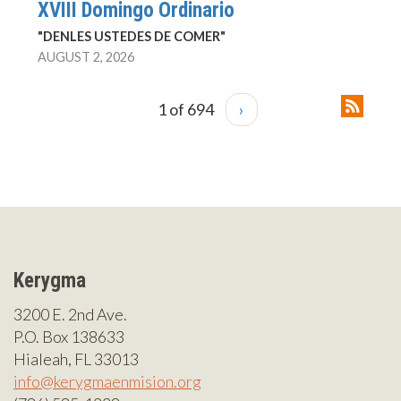
XVIII Domingo Ordinario
"DENLES USTEDES DE COMER"
AUGUST 2, 2026
1 of 694
›
Kerygma
3200 E. 2nd Ave.
P.O. Box 138633
Hialeah, FL 33013
info@kerygmaenmision.org