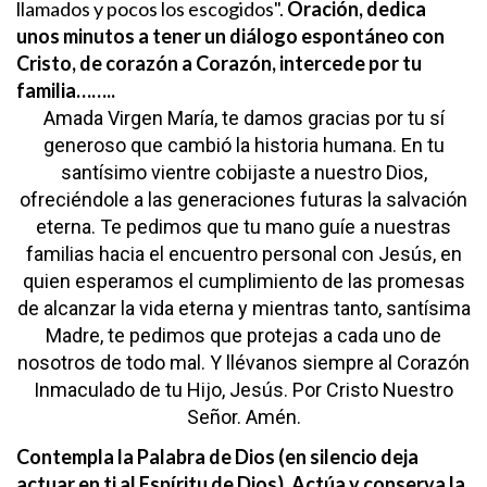
llamados y pocos los escogidos".
Oración, dedica
unos minutos a tener un diálogo espontáneo con
Cristo, de corazón a Corazón, intercede por tu
familia……..
Amada Virgen María, te damos
gracias por tu sí
generoso que
cambió la historia humana. En tu
santísimo vientre cobijaste a nuestro
Dios,
ofreciéndole a las generaciones
futuras la salvación
eterna. Te
pedimos que tu mano guíe a nuestras
familias hacia el encuentro personal
con Jesús, en
quien esperamos el
cumplimiento de las promesas
de
alcanzar la vida eterna y mientras
tanto, santísima
Madre, te pedimos
que protejas a cada uno de
nosotros
de todo mal. Y llévanos siempre al
Corazón
Inmaculado de tu Hijo,
Jesús. Por Cristo Nuestro
Señor.
Amén.
Contempla la Palabra de Dios (en silencio deja
actuar en ti al Espíritu de Dios). Actúa y conserva la