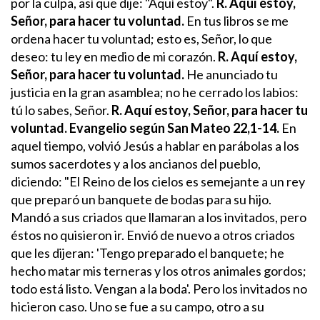
por la culpa,
así que dije: "Aquí estoy".
R. Aquí estoy,
Señor, para hacer tu voluntad.
En tus libros se me
ordena
hacer tu voluntad;
esto es, Señor, lo que
deseo:
tu ley en medio de mi corazón.
R. Aquí estoy,
Señor, para hacer tu voluntad.
He anunciado tu
justicia
en la gran asamblea;
no he cerrado los labios:
tú lo sabes, Señor.
R. Aquí estoy, Señor, para hacer tu
voluntad.
Evangelio según San Mateo 22,1-14.
En
aquel tiempo, volvió Jesús a hablar en parábolas a los
sumos sacerdotes y a los ancianos del pueblo,
diciendo:
"El Reino de los cielos es semejante a un rey
que preparó un banquete de bodas para su hijo.
Mandó a sus criados que llamaran a los invitados, pero
éstos no quisieron ir.
Envió de nuevo a otros criados
que les dijeran: 'Tengo preparado el banquete; he
hecho matar mis terneras y los otros animales gordos;
todo está listo. Vengan a la boda'. Pero los invitados no
hicieron caso. Uno se fue a su campo, otro a su