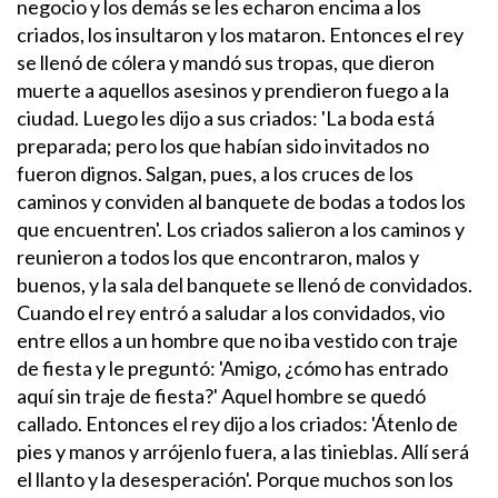
negocio y los demás se les echaron encima a los
criados, los insultaron y los mataron.
Entonces el rey
se llenó de cólera y mandó sus tropas, que dieron
muerte a aquellos asesinos y prendieron fuego a la
ciudad.
Luego les dijo a sus criados: 'La boda está
preparada; pero los que habían sido invitados no
fueron dignos. Salgan, pues, a los cruces de los
caminos y conviden al banquete de bodas a todos los
que encuentren'. Los criados salieron a los caminos y
reunieron a todos los que encontraron, malos y
buenos, y la sala del banquete se llenó de convidados.
Cuando el rey entró a saludar a los convidados, vio
entre ellos a un hombre que no iba vestido con traje
de fiesta y le preguntó: 'Amigo, ¿cómo has entrado
aquí sin traje de fiesta?' Aquel hombre se quedó
callado. Entonces el rey dijo a los criados: 'Átenlo de
pies y manos y arrójenlo fuera, a las tinieblas. Allí será
el llanto y la desesperación'. Porque muchos son los