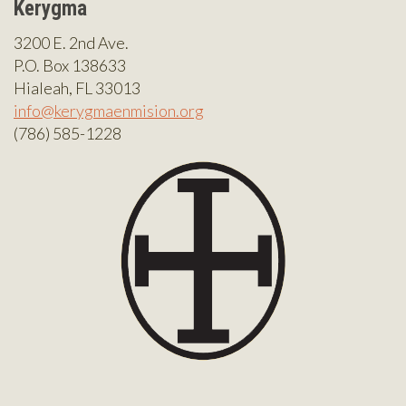
Kerygma
3200 E. 2nd Ave.
P.O. Box 138633
Hialeah, FL 33013
info@kerygmaenmision.org
(786) 585-1228