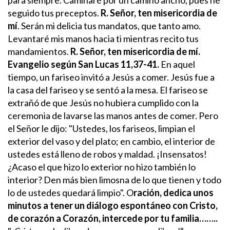
seguido tus preceptos.
R. Señor, ten misericordia de
mí
.
Serán mi delicia tus mandatos,
que tanto amo.
Levantaré mis manos hacia ti
mientras recito tus
mandamientos.
R. Señor, ten misericordia de mí.
Evangelio según San Lucas 11,37-41.
En aquel
tiempo, un fariseo invitó a Jesús a comer. Jesús fue a
la casa del fariseo y se sentó a la mesa. El fariseo se
extrañó de que Jesús no hubiera cumplido con la
ceremonia de lavarse las manos antes de comer.
Pero
el Señor le dijo: "Ustedes, los fariseos, limpian el
exterior del vaso y del plato; en cambio, el interior de
ustedes está lleno de robos y maldad. ¡Insensatos!
¿Acaso el que hizo lo exterior no hizo también lo
interior? Den más bien limosna de lo que tienen y todo
lo de ustedes quedará limpio".
O
ración, dedica unos
minutos a tener un diálogo espontáneo con Cristo,
de corazón a Corazón, intercede por tu familia……..