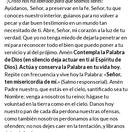
"
¡Cristo nos ha liberado para que seamos libres!
"
Ayúdanos, Señor, a preservar en la fe.
Señor, tu que
conoces nuestro interior, guianos para no volver a
pecar y dar buen testimonio en un mundo tan
necesitado de ti.
Abre, Señor, mi corazón a la luz de tu
verdad. Que yo no tenga miedo de dejarla penetrar en
mí para reconocer todo el bien que puedo poner a tu
servicio y al del prójimo. Amén
Contempla la Palabra
de Dios (en silencio deja actuar en ti al Espíritu de
Dios). Actúa y conserva la Palabra en tu vida hoy.
Repite con frecuencia y vive hoy la Palabra: «
Señor,
ten misericordia de mí.
» (Salmo responsorial). Amén
Padre nuestro, que estás en el cielo, santificado sea tu
Nombre; venga a nosotros tu reino; hágase tu
voluntad en la tierra como en el cielo.
Danos hoy
nuestro pan de cada día perdona nuestras ofensas,
como también nosotros perdonamos a los que nos
ofenden; no nos dejes caer en la tentación, y líbranos