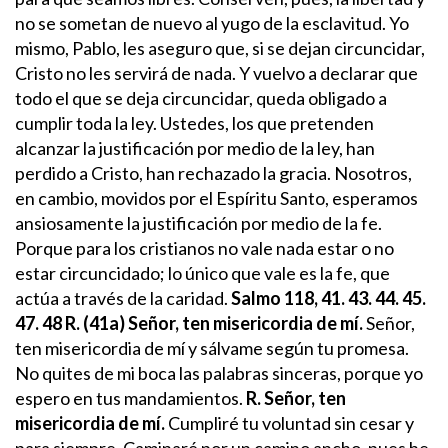
no se sometan de nuevo al yugo de la esclavitud.
Yo
mismo, Pablo, les aseguro que, si se dejan circuncidar,
Cristo no les servirá de nada. Y vuelvo a declarar que
todo el que se deja circuncidar, queda obligado a
cumplir toda la ley. Ustedes, los que pretenden
alcanzar la justificación por medio de la ley, han
perdido a Cristo, han rechazado la gracia.
Nosotros,
en cambio, movidos por el Espíritu Santo, esperamos
ansiosamente la justificación por medio de la fe.
Porque para los cristianos no vale nada estar o no
estar circuncidado; lo único que vale es la fe, que
actúa a través de la caridad.
Salmo 118, 41. 43. 44. 45.
47. 48
R. (41a) Señor, ten misericordia de mí.
Señor,
ten misericordia de mí
y sálvame según tu promesa.
No quites de mi boca las palabras sinceras,
porque yo
espero en tus mandamientos.
R. Señor, ten
misericordia de mí.
Cumpliré tu voluntad
sin cesar y
para siempre.
Caminaré por un camino ancho,
pues he