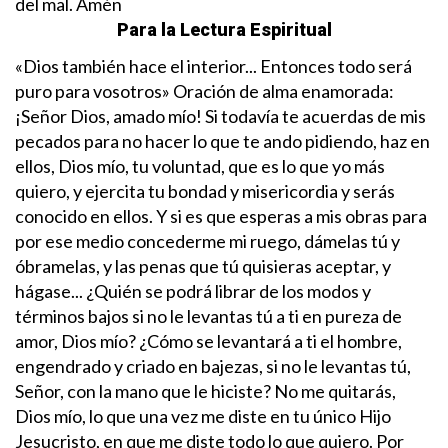
del mal. Amén
Para la Lectura Es
piritual
«Dios también hace el interior... Entonces todo será
puro para vosotros»
Oración de alma enamorada:
¡Señor Dios, amado mío! Si todavía te acuerdas de mis
pecados para no hacer lo que te ando pidiendo, haz en
ellos, Dios mío, tu voluntad, que es lo que yo más
quiero, y ejercita tu bondad y misericordia y serás
conocido en ellos. Y si es que esperas a mis obras para
por ese medio concederme mi ruego, dámelas tú y
óbramelas, y las penas que tú quisieras aceptar, y
hágase...
¿Quién se podrá librar de los modos y
términos bajos si no le levantas tú a ti en pureza de
amor, Dios mío? ¿Cómo se levantará a ti el hombre,
engendrado y criado en bajezas, si no le levantas tú,
Señor, con la mano que le hiciste? No me quitarás,
Dios mío, lo que una vez me diste en tu único Hijo
Jesucristo, en que me diste todo lo que quiero. Por