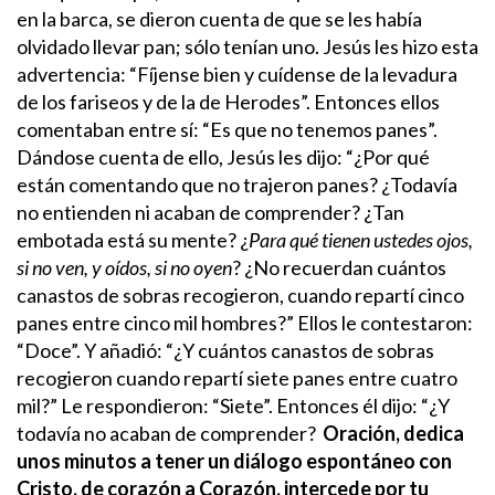
en la barca, se dieron cuenta de que se les había
olvidado llevar pan; sólo tenían uno. Jesús les hizo esta
advertencia: “Fíjense bien y cuídense de la levadura
de los fariseos y de la de Herodes”. Entonces ellos
comentaban entre sí: “Es que no tenemos panes”.
Dándose cuenta de ello, Jesús les dijo: “¿Por qué
están comentando que no trajeron panes? ¿Todavía
no entienden ni acaban de comprender? ¿Tan
embotada está su mente? ¿
Para qué tienen ustedes ojos,
si no ven, y oídos, si no oyen
? ¿No recuerdan cuántos
canastos de sobras recogieron, cuando repartí cinco
panes entre cinco mil hombres?” Ellos le contestaron:
“Doce”. Y añadió: “¿Y cuántos canastos de sobras
recogieron cuando repartí siete panes entre cuatro
mil?” Le respondieron: “Siete”. Entonces él dijo: “¿Y
todavía no acaban de comprender?
Oración, dedica
unos minutos a tener un diálogo espontáneo con
Cristo, de corazón a Corazón, intercede por tu