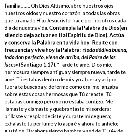
familia…….
Oh Dios Altísimo, abre nuestros ojos,
nuestros oídos y nuestro corazón, a todas las obras
que tu amado Hijo Jesucristo, hace por nosotros cada
día de nuestra vida.
Contempla la Palabra de Dios(en
silencio deja actuar en ti al Espíritu de Dios). Actúa
y conserva la Palabra en tu vida hoy.
Repite con
frecuencia y vive hoy la Palabra:
«Toda dádiva buena,
todo don perfecto, viene de arriba, del Padre de las
luces»
(Santiago 1,17).
"Tarde te amé, Dios mío,
hermosura siempre antigua y siempre nueva, tarde te
amé.
Tú estabas dentro de mí y yo afuera y así por
fuera te buscaba y, deforme como era, me lanzaba
sobre estas cosas hermosas que Tú creaste, Tú
estabas conmigo pero yo no estaba contigo. Me
llamaste y clamaste y quebrantaste mi sordera;
brillaste y resplandeciste y curaste mi ceguera;
exhalaste tu perfume y lo aspiré y ahora te anhelo;
gusté de Ti y ahora siento hambre y sed de Ti.
¡Ay de