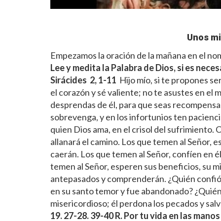
Unos mi
Empezamos la oración de la mañana en el nomb
Lee y medita la Palabra de Dios, si es neces
Sirácides 2, 1-11
Hijo mío, si te propones se
el corazón y sé valiente; no te asustes en el
desprendas de él, para que seas recompensado
sobrevenga, y en los infortunios ten paciencia
quien Dios ama, en el crisol del sufrimiento. C
allanará el camino. Los que temen al Señor, es
caerán. Los que temen al Señor, confíen en é
temen al Señor, esperen sus beneficios, su mis
antepasados y comprenderán. ¿Quién confió
en su santo temor y fue abandonado? ¿Quién 
misericordioso; él perdona los pecados y salva
19. 27-28. 39-40
R. Por tu vida en las manos