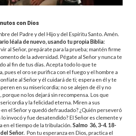
nutos con Dios
re del Padre y del Hijo y del Espíritu Santo. Amén.
ario léala de nuevo, usando tu propia Biblia:
rvir al Señor, prepárate para la prueba; mantén firme
 momento de la adversidad. Pégate al Señor y nunca te
 al fin de tus días. Acepta todo lo que te
, pues el oro se purifica con el fuego y el hombre a
onfíate al Señor y él cuidará de ti; espera en él y te
peren en su misericordia; no se alejen de él y no
l, porque no los dejará sin recompensa. Los que
ericordia y la felicidad eterna. Miren a sus
 en el Señor y quedó defraudado? ¿Quién perseveró
lo invocó y fue desatendido? El Señor es clemente y
 en el tiempo de la tribulación.
Salmo 36, 3-4. 18-
 del Señor.
Pon tu esperanza en Dios, practica el