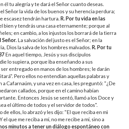
en él tu alegría y te dará el Señor cuanto deseas.
el Señor la vida de los buenos y su herencia perdura;
de escasez tendrán hartura.
R. Por tu vida en las
 el bien y tendrás una casa eternamente; porque al
ieles; en cambio, a los injustos los borrará de la tierra
l Señor.
La salvación del justo es el Señor; en la
fía, Dios la salva de los hombres malvados.
R.
Por tu
37
En aquel tiempo, Jesús y sus discípulos
die lo supiera, porque iba enseñando a sus
 a ser entregado en manos de los hombres; le darán
tará". Pero ellos no entendían aquellas palabras y
n a Cafarnaúm, y una vez en casa, les preguntó: "¿De
quedaron callados, porque en el camino habían
ortante. Entonces Jesús se sentó, llamó a los Doce y
 sea el último de todos y el servidor de todos".
e ellos, lo abrazó y les dijo: "El que reciba en mi
 el que me reciba a mí, no me recibe a mí, sino a
nos minutos a tener un diálogo espontáneo con