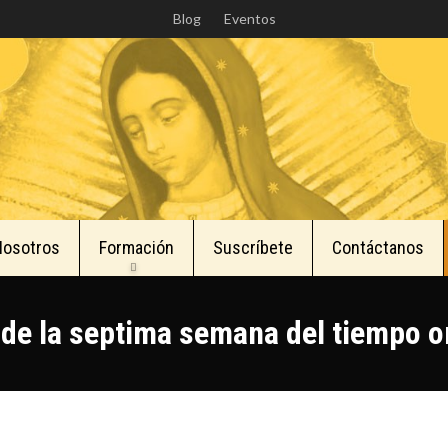
Skip
Blog
Eventos
to
main
content
Nosotros
Formación
Suscríbete
Contáctanos
de la septima semana del tiempo o