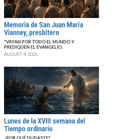
Memoria de San Juan María
Vianney, presbítero
"VAYAN POR TODO EL MUNDO Y
PREDIQUEN EL EVANGELIO.
AUGUST 4, 2026
Lunes de la XVIII semana del
Tiempo ordinario
¿POR QUÉ DUDASTE?