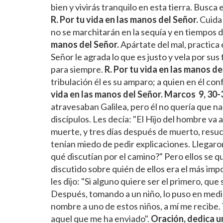
bien y vivirás tranquilo en esta tierra. Busca 
R.
Por tu vida en las manos del Señor.
Cuida 
no se marchitarán en la sequía y en tiempos 
manos del Señor.
Apártate del mal, practica
Señor le agrada lo que es justo y vela por sus f
para siempre.
R.
Por tu vida en las manos de
tribulación él es su amparo; a quien en él con
vida en las manos del Señor.
Marcos 9, 30-
atravesaban Galilea, pero él no quería que na
discípulos. Les decía: "El Hijo del hombre va
muerte, y tres días después de muerto, resuci
tenían miedo de pedir explicaciones. Llegaro
qué discutían por el camino?" Pero ellos se 
discutido sobre quién de ellos era el más imp
les dijo: "Si alguno quiere ser el primero, que
Después, tomando a un niño, lo puso en medio d
nombre a uno de estos niños, a mí me recibe. Y
aquel que me ha enviado".
Oración, dedica u