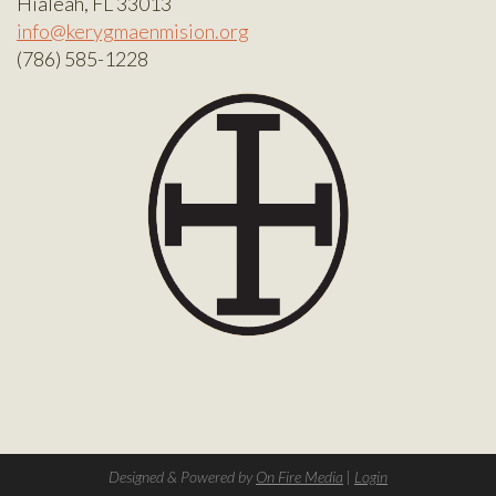
Hialeah, FL 33013
info@kerygmaenmision.org
(786) 585-1228
Designed & Powered by
On Fire Media
|
Login