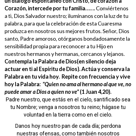
un diálogo espontáneo con Cristo, de corazón a
Corazón, intercede por tu familia…….
Conviértenos
a ti, Dios Salvador nuestro; ilumínanos con la luz de tu
palabra, para que la celebración de esta Cuaresma
produzca en nosotros sus mejores frutos.
Señor, Dios
santo, Padre amoroso, otórganos bondadosamente la
sensibilidad propia para reconocer a tu Hijo en
nuestros hermanos y hermanas, cercanos y lejanos.
Contempla la Palabra de Dios(en silencio deja
actuar en ti al Espíritu de Dios). Actúa y conserva la
Palabra en tu vida hoy.
Repite con frecuencia y vive
hoy la Palabra:
"Quien no ama al hermano al que ve, no
puede amar a Dios a quien no ve"
(1 Juan 4,20).
Padre nuestro,
que estás en el cielo,
santificado sea
tu Nombre;
venga a nosotros tu reino;
hágase tu
voluntad
en la tierra como en el cielo.
Danos hoy nuestro pan de cada día;
perdona
nuestras ofensas,
como también nosotros