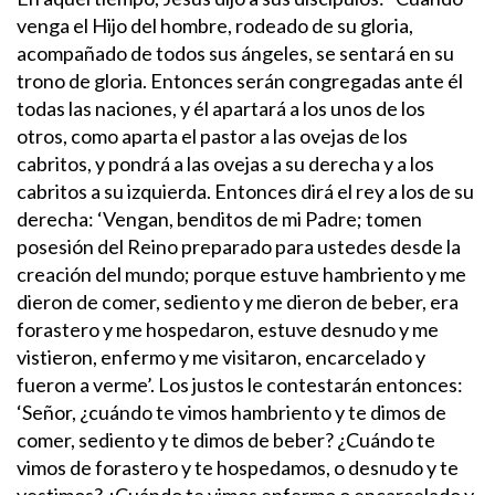
venga el Hijo del hombre, rodeado de su gloria,
acompañado de todos sus ángeles, se sentará en su
trono de gloria. Entonces serán congregadas ante él
todas las naciones, y él apartará a los unos de los
otros, como aparta el pastor a las ovejas de los
cabritos, y pondrá a las ovejas a su derecha y a los
cabritos a su izquierda.
Entonces dirá el rey a los de su
derecha: ‘Vengan, benditos de mi Padre; tomen
posesión del Reino preparado para ustedes desde la
creación del mundo; porque estuve hambriento y me
dieron de comer, sediento y me dieron de beber, era
forastero y me hospedaron, estuve desnudo y me
vistieron, enfermo y me visitaron, encarcelado y
fueron a verme’. Los justos le contestarán entonces:
‘Señor, ¿cuándo te vimos hambriento y te dimos de
comer, sediento y te dimos de beber? ¿Cuándo te
vimos de forastero y te hospedamos, o desnudo y te
vestimos? ¿Cuándo te vimos enfermo o encarcelado y