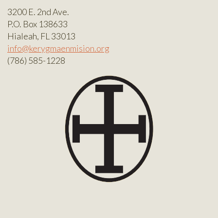
3200 E. 2nd Ave.
P.O. Box 138633
Hialeah, FL 33013
info@kerygmaenmision.org
(786) 585-1228