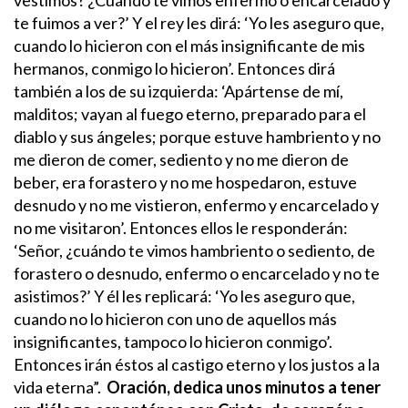
te fuimos a ver?’ Y el rey les dirá: ‘Yo les aseguro que,
cuando lo hicieron con el más insignificante de mis
hermanos, conmigo lo hicieron’.
Entonces dirá
también a los de su izquierda: ‘Apártense de mí,
malditos; vayan al fuego eterno, preparado para el
diablo y sus ángeles; porque estuve hambriento y no
me dieron de comer, sediento y no me dieron de
beber, era forastero y no me hospedaron, estuve
desnudo y no me vistieron, enfermo y encarcelado y
no me visitaron’.
Entonces ellos le responderán:
‘Señor, ¿cuándo te vimos hambriento o sediento, de
forastero o desnudo, enfermo o encarcelado y no te
asistimos?’ Y él les replicará: ‘Yo les aseguro que,
cuando no lo hicieron con uno de aquellos más
insignificantes, tampoco lo hicieron conmigo’.
Entonces irán éstos al castigo eterno y los justos a la
vida eterna”.
Oración, dedica unos minutos a tener