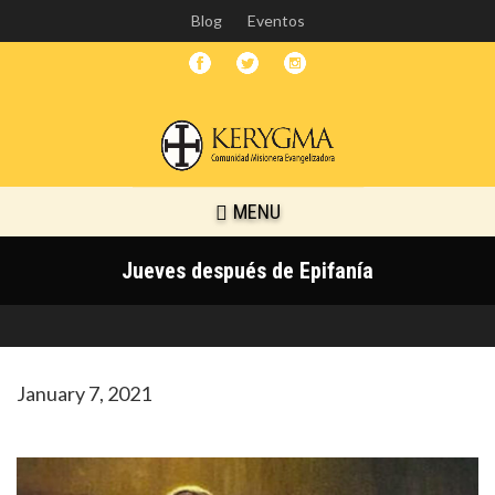
Skip
Blog
Eventos
to
main
content
MENU
Jueves después de Epifanía
January 7, 2021