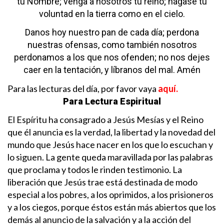
tu Nombre;
venga a nosotros tu reino;
hágase tu
voluntad
en la tierra como en el cielo.
Danos hoy nuestro pan de cada día;
perdona
nuestras ofensas,
como también nosotros
perdonamos
a los que nos ofenden;
no nos dejes
caer en la tentación,
y líbranos del mal. Amén
Para las lecturas del día, por favor vaya
aquí.
Para Lectura Espiritual
El Espíritu ha consagrado a Jesús Mesías y el Reino
que él anuncia es la verdad, la libertad y la novedad del
mundo que Jesús hace nacer en los que lo escuchan y
lo siguen. La gente queda maravillada por las palabras
que proclama y todos le rinden testimonio.
La
liberación que Jesús trae está destinada de modo
especial a los pobres, a los oprimidos, a los prisioneros
y a los ciegos, porque éstos están más abiertos que los
demás al anuncio de la salvación y a la acción del