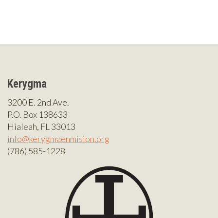
Kerygma
3200 E. 2nd Ave.
P.O. Box 138633
Hialeah, FL 33013
info@kerygmaenmision.org
(786) 585-1228