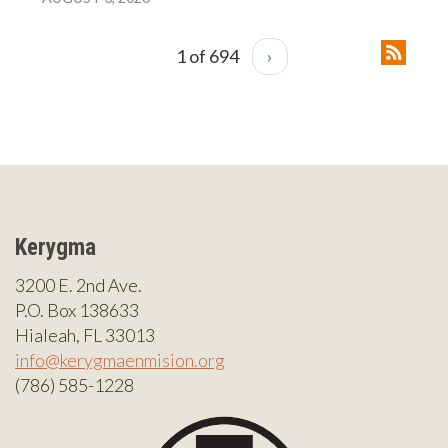
1 of 694
›
Kerygma
3200 E. 2nd Ave.
P.O. Box 138633
Hialeah, FL 33013
info@kerygmaenmision.org
(786) 585-1228