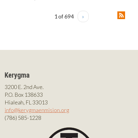
1 of 694
›
Kerygma
3200 E. 2nd Ave.
P.O. Box 138633
Hialeah, FL 33013
info@kerygmaenmision.org
(786) 585-1228