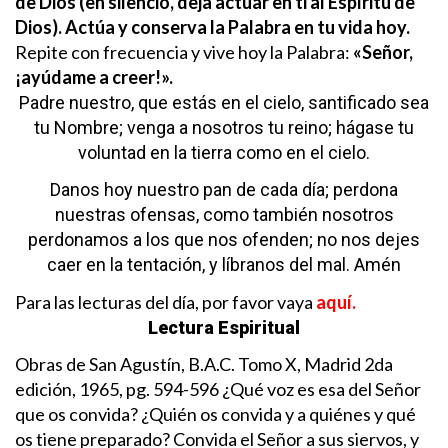
de Dios (en silencio, deja actuar en ti al Espíritu de
Dios). Actúa y conserva la Palabra en tu vida hoy.
Repite con frecuencia y vive hoy la Palabra:
«Señor,
¡ayúdame a creer!».
Padre nuestro,
que estás en el cielo,
santificado sea
tu Nombre;
venga a nosotros tu reino;
hágase tu
voluntad
en la tierra como en el cielo.
Danos hoy nuestro pan de cada día;
perdona
nuestras ofensas,
como también nosotros
perdonamos
a los que nos ofenden;
no nos dejes
caer en la tentación,
y líbranos del mal. Amén
Para las lecturas del día, por favor vaya
aquí.
Lectura Espiritual
Obras de San Agustín, B.A.C. Tomo X, Madrid 2da
edición, 1965, pg. 594-596
¿Qué voz es esa del Señor
que os convida? ¿Quién os convida y a quiénes y qué
os tiene preparado? Convida el Señor a sus siervos, y