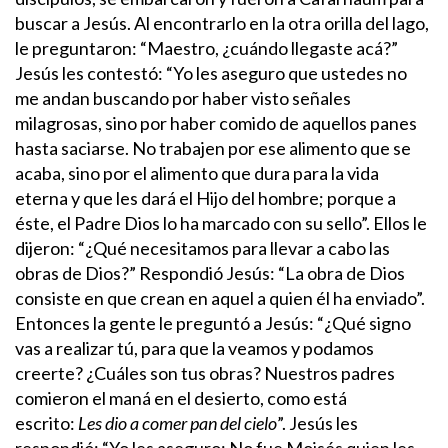
buscar a Jesús.
Al encontrarlo en la otra orilla del lago,
le preguntaron: “Maestro, ¿cuándo llegaste acá?”
Jesús les contestó: “Yo les aseguro que ustedes no
me andan buscando por haber visto señales
milagrosas, sino por haber comido de aquellos panes
hasta saciarse. No trabajen por ese alimento que se
acaba, sino por el alimento que dura para la vida
eterna y que les dará el Hijo del hombre; porque a
éste, el Padre Dios lo ha marcado con su sello”.
Ellos le
dijeron: “¿Qué necesitamos para llevar a cabo las
obras de Dios?” Respondió Jesús: “La obra de Dios
consiste en que crean en aquel a quien él ha enviado”.
Entonces la gente le preguntó a Jesús: “¿Qué signo
vas a realizar tú, para que la veamos y podamos
creerte? ¿Cuáles son tus obras? Nuestros padres
comieron el maná en el desierto, como está
escrito:
Les dio a comer pan del cielo
”.
Jesús les
respondió: “Yo les aseguro: No fue Moisés quien les