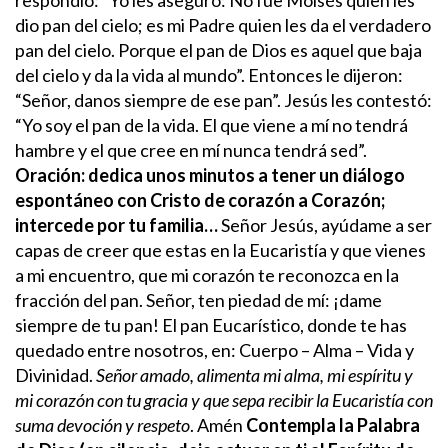
dio pan del cielo; es mi Padre quien les da el verdadero
pan del cielo. Porque el pan de Dios es aquel que baja
del cielo y da la vida al mundo”.
Entonces le dijeron:
“Señor, danos siempre de ese pan”. Jesús les contestó:
“Yo soy el pan de la vida. El que viene a mí no tendrá
hambre y el que cree en mí nunca tendrá sed”.
Oración: dedica unos minutos a tener un diálogo
espontáneo con Cristo de corazón a Corazón;
intercede por tu familia…
Señor Jesús, ayúdame a ser
capas de creer que estas en la Eucaristía y que vienes
a mi encuentro, que mi corazón te reconozca en la
fracción del pan.
Señor, ten piedad de mí: ¡dame
siempre de tu pan! El pan Eucarístico, donde te has
quedado entre nosotros, en: Cuerpo – Alma – Vida y
Divinidad.
Señor amado, alimenta mi alma, mi espíritu y
mi corazón con tu gracia y que sepa recibir la Eucaristía con
suma devoción y respeto
. Amén
Contempla la Palabra