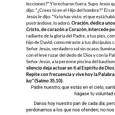
lecciones?” Y lo echaron fuera.
Supo Jesús qu
dijo: “¿Crees tú en el Hijo del hombre?” Él co
Jesús le dijo: “Ya lo has visto; el que está hab
postrándose, lo adoró.
Oración, dedica unos
Cristo, de corazón a Corazón, intercede po
radiante de la gloria del Padre, a tus pies, 
hijo de David, como miraste a tus discípulos 
Señor Jesús, verdadero sol sin ocaso; ilumín
con el leve rozar del dedo de Dios y con la Pal
Señor Jesús, a la perenne piscina del bautism
silencio deja actuar en ti al
Espíritu
de Dios)
Repite con frecuencia y vive hoy la Palabra
luz"
(Salmo 35,10).
Padre nuestro,
que estás en el cielo,
sant
hágase tu voluntad
Danos hoy nuestro pan de cada día;
per
perdonamos
a los que nos ofenden;
no nos 