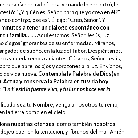
e lo habían echado fuera, y cuando lo encontró, le
ntestó: “¿Y quién es, Señor, para que yo crea en él?”
lando contigo, ése es”. Él dijo: “Creo, Señor”. Y
 minutos a tener un diálogo espontáneo con
r tu familia…….
Aquí estamos, Señor Jesús, luz
como ciegos ignorantes de su enfermedad. Míranos,
cargados de sueño, en la luz del Tabor. Despiértanos,
anos y quedaremos radiantes. Cúranos, Señor Jesús,
abra que abre los ojos y corazones a la luz. Envíanos,
o de vida nueva.
Contempla la Palabra de Dios(en
. Actúa y conserva la Palabra en tu vida hoy.
:
"En ti está la fuente viva, y tu luz nos hace ver la
ificado sea tu Nombre;
venga a nosotros tu reino;
en la tierra como en el cielo.
dona nuestras ofensas,
como también nosotros
dejes caer en la tentación,
y líbranos del mal. Amén