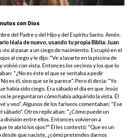
nutos con Dios
re del Padre y del Hijo y del Espíritu Santo. Amén.
ario léala de nuevo, usando tu propia Biblia:
Juan
 vio al pasar a un ciego de nacimiento. Escupió en el
ojos al ciego y le dijo: “Ve a lavarte en la piscina de
 y volvió con vista.
Entonces los vecinos y los que lo
aban: “¿No es éste el que se sentaba a pedir
No es él, sino que se le parece”. Pero él decía: “Yo
ue había sido ciego. Era sábado el día en que Jesús
seos le preguntaron cómo había adquirido la vista. Él
avé y veo”. Algunos de los fariseos comentaban: “Ese
l sábado”. Otros replicaban: “¿Cómo puede un
 división entre ellos. Entonces volvieron a
que te abrió los ojos?” Él les contestó: “Que es un
do desde que naciste, ¿cómo pretendes darnos