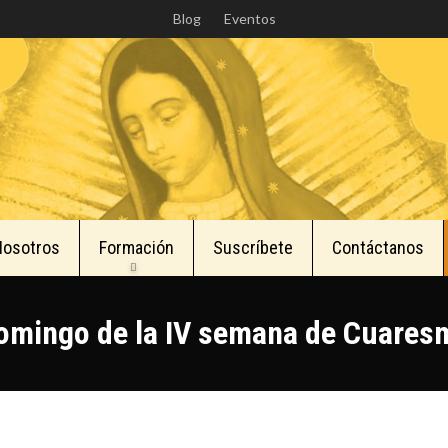
Skip
Blog
Eventos
to
main
content
Nosotros
Formación
Suscríbete
Contáctanos
omingo de la IV semana de Cuares