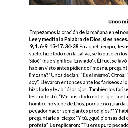
Unos mi
Empezamos la oración de la mañana en el nomb
Lee y medita la Palabra de Dios, si es neces
9, 1. 6-9. 13-17. 34-38
En aquel tiempo, Jesús
suelo, hizo lodo con la saliva, se lo puso en los 
Siloé” (que significa ‘Enviado’). Él fue, se lavó
habían visto antes pidiendo limosna, pregunt
limosna?” Unos decían: “Es el mismo”. Otros: “
soy”.
Llevaron entonces ante los fariseos al q
hizo lodo y le abrió los ojos. También los fari
les contestó: “Me puso lodo en los ojos, me l
hombre no viene de Dios, porque no guarda e
pecador hacer semejantes prodigios?” Y había
preguntarle al ciego: “Y tú, ¿qué piensas del 
profeta”. Le replicaron: “Tú eres puro peca