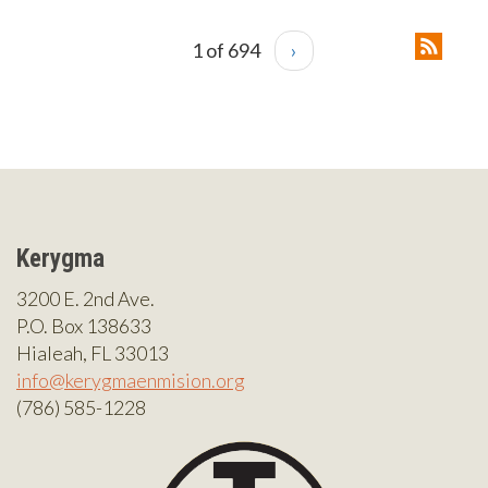
1 of 694
›
Kerygma
3200 E. 2nd Ave.
P.O. Box 138633
Hialeah, FL 33013
info@kerygmaenmision.org
(786) 585-1228