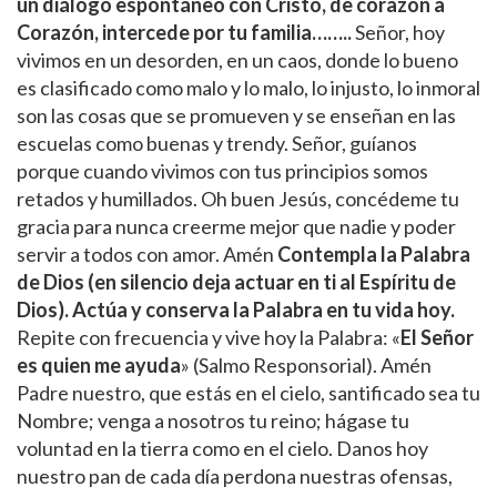
un diálogo espontáneo con Cristo, de corazón a
Corazón, intercede por tu familia……..
Señor, hoy
vivimos en un desorden, en un caos, donde lo bueno
es clasificado como malo y lo malo, lo injusto, lo inmoral
son las cosas que se promueven y se enseñan en las
escuelas como buenas y trendy. Señor, guíanos
porque cuando vivimos con tus principios somos
retados y humillados. Oh buen Jesús, concédeme tu
gracia para nunca creerme mejor que nadie y poder
servir a todos con amor. Amén
Contempla la Palabra
de Dios (en silencio deja actuar en ti al Espíritu de
Dios). Actúa y conserva la Palabra en tu vida hoy.
Repite con frecuencia y vive hoy la Palabra: «
El Señor
es quien me ayuda
» (Salmo Responsorial). Amén
Padre nuestro, que estás en el cielo, santificado sea tu
Nombre; venga a nosotros tu reino; hágase tu
voluntad en la tierra como en el cielo. Danos hoy
nuestro pan de cada día perdona nuestras ofensas,