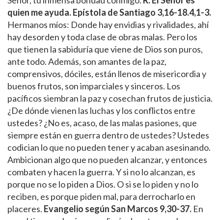
quien me ayuda.
Epístola de Santiago 3,16-18.4,1-3.
Hermanos míos: Donde hay envidias y rivalidades, ahí
hay desorden y toda clase de obras malas. Pero los
que tienen la sabiduría que viene de Dios son puros,
ante todo. Además, son amantes de la paz,
comprensivos, dóciles, están llenos de misericordia y
buenos frutos, son imparciales y sinceros. Los
pacíficos siembran la paz y cosechan frutos de justicia.
¿De dónde vienen las luchas y los conflictos entre
ustedes? ¿No es, acaso, de las malas pasiones, que
siempre están en guerra dentro de ustedes? Ustedes
codician lo que no pueden tener y acaban asesinando.
Ambicionan algo que no pueden alcanzar, y entonces
combaten y hacen la guerra. Y si no lo alcanzan, es
porque no se lo piden a Dios. O si se lo piden y no lo
reciben, es porque piden mal, para derrocharlo en
placeres.
Evangelio según San Marcos 9,30-37.
En