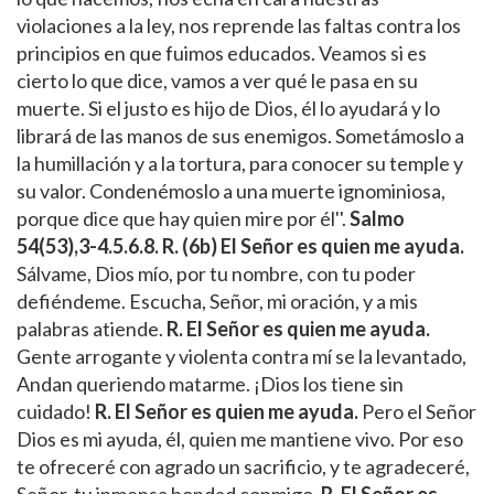
violaciones a la ley, nos reprende las faltas contra los
principios en que fuimos educados. Veamos si es
cierto lo que dice, vamos a ver qué le pasa en su
muerte. Si el justo es hijo de Dios, él lo ayudará y lo
librará de las manos de sus enemigos. Sometámoslo a
la humillación y a la tortura, para conocer su temple y
su valor. Condenémoslo a una muerte ignominiosa,
porque dice que hay quien mire por él''.
Salmo
54(53),3-4.5.6.8.
R. (6b) El Señor es quien me ayuda.
Sálvame, Dios mío, por tu nombre, con tu poder
defiéndeme. Escucha, Señor, mi oración, y a mis
palabras atiende.
R. El Señor es quien me ayuda.
Gente arrogante y violenta contra mí se la levantado,
Andan queriendo matarme. ¡Dios los tiene sin
cuidado!
R. El Señor es quien me ayuda.
Pero el Señor
Dios es mi ayuda, él, quien me mantiene vivo. Por eso
te ofreceré con agrado un sacrificio, y te agradeceré,
Señor, tu inmensa bondad conmigo.
R. El Señor es