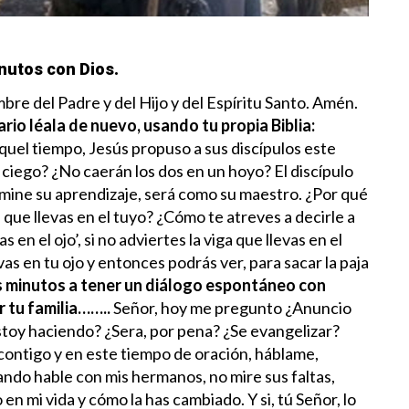
nutos con Dios.
re del Padre y del Hijo y del Espíritu Santo. Amén.
ario léala de nuevo, usando tu propia Biblia:
quel tiempo, Jesús propuso a sus discípulos este
 ciego? ¿No caerán los dos en un hoyo? El discípulo
rmine su aprendizaje, será como su maestro.
¿Por qué
a que llevas en el tuyo? ¿Cómo te atreves a decirle a
 en el ojo’, si no adviertes la viga que llevas en el
vas en tu ojo y entonces podrás ver, para sacar la paja
s minutos a tener un diálogo espontáneo con
r tu familia……..
Señor, hoy me pregunto ¿Anuncio
estoy haciendo? ¿Sera, por pena? ¿Se evangelizar?
contigo y en este tiempo de oración, háblame,
do hable con mis hermanos, no mire sus faltas,
 en mi vida y cómo la has cambiado. Y si, tú Señor, lo