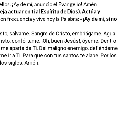
ellos. ¡Ay de mí, anuncio el Evangelio! Amén
ja actuar en ti al Espíritu de Dios). Actúa y
on frecuencia y vive hoy la Palabra: «
¡Ay de mí, si no
sto, sálvame.
Sangre de Cristo, embriágame.
Agua
isto, confórtame.
¡Oh, buen Jesús!, óyeme.
Dentro
me aparte de Ti.
Del maligno enemigo, defiéndeme
e ir a Ti.
Para que con tus santos te alabe.
Por los
 los siglos. Amén.