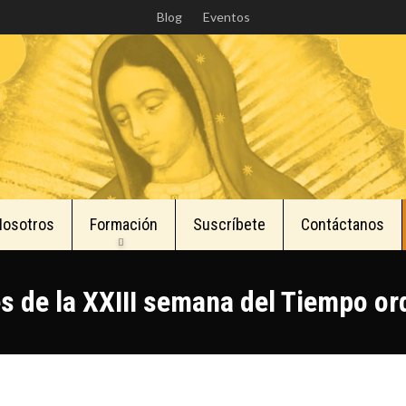
Skip
Blog
Eventos
to
main
content
Nosotros
Formación
Suscríbete
Contáctanos
s de la XXIII semana del Tiempo or