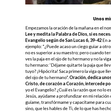
Unos mi
Empezamos la oración de la mañana en el nomb
Lee y medita la Palabra de Dios, si es neces
Evangelio según de San Lucas 6, 39-42
En a
ejemplo: “¿Puede acaso un ciego guiar a otro
no es superior a su maestro; pero cuando te
ves la paja en el ojo de tu hermano y no la vig
tu hermano: ‘Déjame quitarte la paja que llevas
tuyo? ¡Hipócrita! Saca primero la viga que lle
del ojo de tu hermano”.
Oración, dedica uno
Cristo, de corazón a Corazón, intercede po
yo el Evangelio? ¿Cuál es la razón que no lo 
Jesús, ayúdame a profundizar en mi relación 
guíame, transfórmame y capacítame para cuan
sino, que les hables de Ti, de lo que has hecho