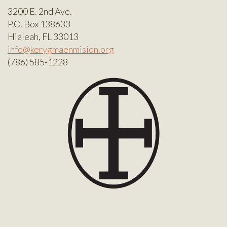
3200 E. 2nd Ave.
P.O. Box 138633
Hialeah, FL 33013
info@kerygmaenmision.org
(786) 585-1228