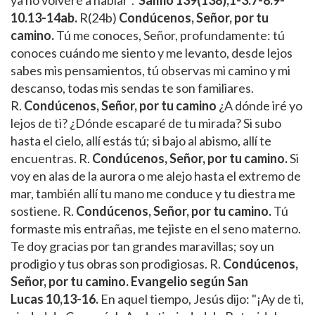
10.13-14ab.
R(24b)
Condúcenos, Señor, por tu
camino.
Tú me conoces, Señor, profundamente: tú
conoces cuándo me siento y me levanto, desde lejos
sabes mis pensamientos, tú observas mi camino y mi
descanso, todas mis sendas te son familiares.
R.
Condúcenos, Señor, por tu camino
¿A dónde iré yo
lejos de ti? ¿Dónde escaparé de tu mirada? Si subo
hasta el cielo, allí estás tú; si bajo al abismo, allí te
encuentras. R.
Condúcenos, Señor, por tu camino.
Si
voy en alas de la aurora o me alejo hasta el extremo de
mar, también allí tu mano me conduce y tu diestra me
sostiene. R.
Condúcenos, Señor, por tu camino.
Tú
formaste mis entrañas, me tejiste en el seno materno.
Te doy gracias por tan grandes maravillas; soy un
prodigio y tus obras son prodigiosas. R.
Condúcenos,
Señor, por tu camino.
Evangelio según San
Lucas 10,13-16.
En aquel tiempo, Jesús dijo: "¡Ay de ti,