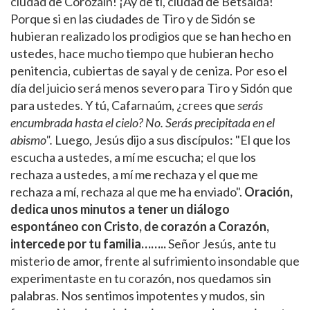
ciudad de Corozaín! ¡Ay de ti, ciudad de Betsaida!
Porque si en las ciudades de Tiro y de Sidón se
hubieran realizado los prodigios que se han hecho en
ustedes, hace mucho tiempo que hubieran hecho
penitencia, cubiertas de sayal y de ceniza. Por eso el
día del juicio será menos severo para Tiro y Sidón que
para ustedes. Y tú, Cafarnaúm, ¿crees que
serás
encumbrada hasta el cielo? No. Serás precipitada en el
abismo".
Luego, Jesús dijo a sus discípulos: "El que los
escucha a ustedes, a mí me escucha; el que los
rechaza a ustedes, a mí me rechaza y el que me
rechaza a mí, rechaza al que me ha enviado".
Oración,
dedica unos minutos a tener un diálogo
espontáneo con Cristo, de corazón a Corazón,
intercede por tu familia……..
Señor Jesús, ante tu
misterio de amor, frente al sufrimiento insondable que
experimentaste en tu corazón, nos quedamos sin
palabras. Nos sentimos impotentes y mudos, sin