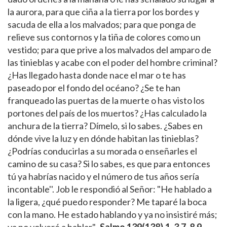
la aurora, para que ciña a la tierra por los bordes y
sacuda de ella a los malvados; para que ponga de
relieve sus contornos y la tiña de colores como un
vestido; para que prive a los malvados del amparo de
las tinieblas y acabe con el poder del hombre criminal?
¿Has llegado hasta donde nace el mar o te has
paseado por el fondo del océano? ¿Se te han
franqueado las puertas de la muerte o has visto los
portones del país de los muertos? ¿Has calculado la
anchura de la tierra? Dímelo, si lo sabes. ¿Sabes en
dónde vive la luz y en dónde habitan las tinieblas?
¿Podrías conducirlas a su morada o enseñarles el
camino de su casa? Si lo sabes, es que para entonces
tú ya habrías nacido y el número de tus años sería
incontable''. Job le respondió al Señor: "He hablado a
la ligera, ¿qué puedo responder? Me taparé la boca
con la mano. He estado hablando y ya no insistiré más;
ya no volveré a hablar".
Salmo 139(138),1-3.7-8.9-