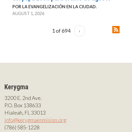
POR LA EVANGELIZACIÓN EN LA CIUDAD.
AUGUST 1, 2026
1 of 694
›
Kerygma
3200 E. 2nd Ave.
P.O. Box 138633
Hialeah, FL 33013
info@kerygmaenmision.org
(786) 585-1228