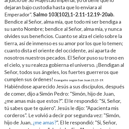
dejaran bajo custodia hasta que lo enviara al
Emperador".
Salmo
103(102),1-2.11-12.19-20ab.
Bendice al Señor, alma mía, que todo mi ser bendiga a
su santo Nombre; bendice al Señor, alma mía, y nunca
olvides sus beneficios. Cuanto se alza el cielo sobre la
tierra, así de inmenso es su amor por los que lo temen;
cuanto dista el oriente del occidente, así aparta de
nosotros nuestros pecados. El Señor puso su trono en
el cielo, y su realeza gobierna el universo. ¡Bendigan al
Señor, todos sus ángeles, los fuertes guerreros que
cumplen sus órdenes!
Evangelio según San Juan 21,15-19.
Habiéndose aparecido Jesús a sus discípulos, después
de comer, dijo a Simón Pedro: "Simón, hijo de Juan,
¿me amas más que estos?". El le respondió: "Sí, Señor,
tú sabes que te quiero". Jesús le dijo: "Apacienta mis
corderos". Le volvió a decir por segunda vez: "Simón,
hijo de Juan,
¿me amas?
". El le respondió: "Sí, Señor,