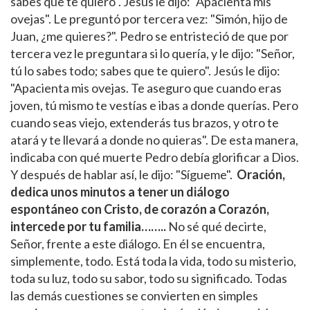
sabes que te quiero". Jesús le dijo: "Apacienta mis
ovejas". Le preguntó por tercera vez: "Simón, hijo de
Juan, ¿me quieres?". Pedro se entristeció de que por
tercera vez le preguntara si lo quería, y le dijo: "Señor,
tú lo sabes todo; sabes que te quiero". Jesús le dijo:
"Apacienta mis ovejas. Te aseguro que cuando eras
joven, tú mismo te vestías e ibas a donde querías. Pero
cuando seas viejo, extenderás tus brazos, y otro te
atará y te llevará a donde no quieras". De esta manera,
indicaba con qué muerte Pedro debía glorificar a Dios.
Y después de hablar así, le dijo: "Sígueme".
Oración,
dedica unos minutos a tener un diálogo
espontáneo con Cristo, de corazón a Corazón,
intercede por tu familia……..
No sé qué decirte,
Señor, frente a este diálogo. En él se encuentra,
simplemente, todo. Está toda la vida, todo su misterio,
toda su luz, todo su sabor, todo su significado. Todas
las demás cuestiones se convierten en simples