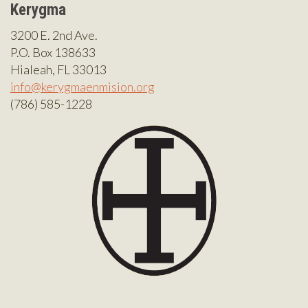
Kerygma
3200 E. 2nd Ave.
P.O. Box 138633
Hialeah, FL 33013
info@kerygmaenmision.org
(786) 585-1228