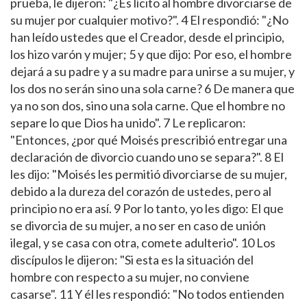
prueba, le dijeron: "¿Es lícito al hombre divorciarse de
su mujer por cualquier motivo?". 4 El respondió: "¿No
han leído ustedes que el Creador, desde el principio,
los hizo varón y mujer; 5 y que dijo: Por eso, el hombre
dejará a su padre y a su madre para unirse a su mujer, y
los dos no serán sino una sola carne? 6 De manera que
ya no son dos, sino una sola carne. Que el hombre no
separe lo que Dios ha unido". 7 Le replicaron:
"Entonces, ¿por qué Moisés prescribió entregar una
declaración de divorcio cuando uno se separa?". 8 El
les dijo: "Moisés les permitió divorciarse de su mujer,
debido a la dureza del corazón de ustedes, pero al
principio no era así. 9 Por lo tanto, yo les digo: El que
se divorcia de su mujer, a no ser en caso de unión
ilegal, y se casa con otra, comete adulterio". 10 Los
discípulos le dijeron: "Si esta es la situación del
hombre con respecto a su mujer, no conviene
casarse". 11 Y él les respondió: "No todos entienden