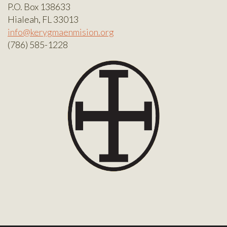
P.O. Box 138633
Hialeah, FL 33013
info@kerygmaenmision.org
(786) 585-1228