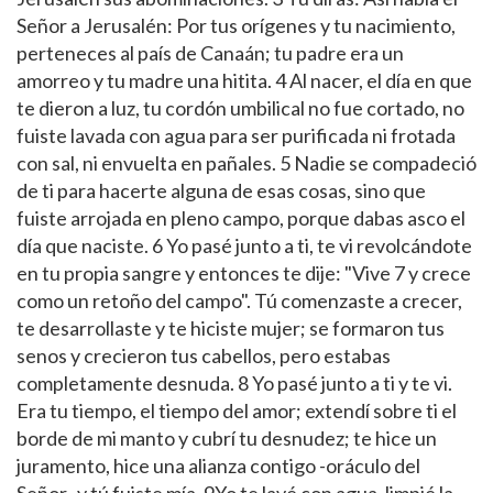
Señor a Jerusalén: Por tus orígenes y tu nacimiento,
perteneces al país de Canaán; tu padre era un
amorreo y tu madre una hitita. 4 Al nacer, el día en que
te dieron a luz, tu cordón umbilical no fue cortado, no
fuiste lavada con agua para ser purificada ni frotada
con sal, ni envuelta en pañales. 5 Nadie se compadeció
de ti para hacerte alguna de esas cosas, sino que
fuiste arrojada en pleno campo, porque dabas asco el
día que naciste. 6 Yo pasé junto a ti, te vi revolcándote
en tu propia sangre y entonces te dije: "Vive 7 y crece
como un retoño del campo". Tú comenzaste a crecer,
te desarrollaste y te hiciste mujer; se formaron tus
senos y crecieron tus cabellos, pero estabas
completamente desnuda. 8 Yo pasé junto a ti y te vi.
Era tu tiempo, el tiempo del amor; extendí sobre ti el
borde de mi manto y cubrí tu desnudez; te hice un
juramento, hice una alianza contigo -oráculo del
Señor- y tú fuiste mía. 9Yo te lavé con agua, limpié la