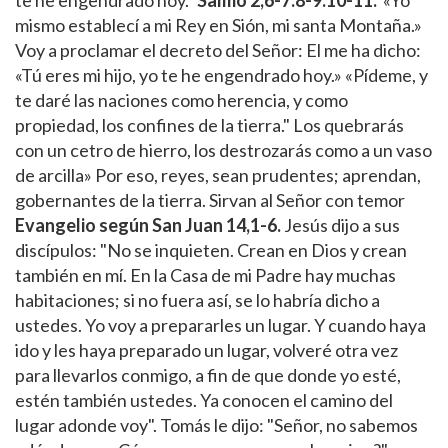
mismo establecí a mi Rey en Sión, mi santa Montaña.»
Voy a proclamar el decreto del Señor: El me ha dicho:
«Tú eres mi hijo, yo te he engendrado hoy.» «Pídeme, y
te daré las naciones como herencia, y como
propiedad, los confines de la tierra." Los quebrarás
con un cetro de hierro, los destrozarás como a un vaso
de arcilla» Por eso, reyes, sean prudentes; aprendan,
gobernantes de la tierra. Sirvan al Señor con temor
Evangelio según San Juan 14,1-6.
Jesús dijo a sus
discípulos: "No se inquieten. Crean en Dios y crean
también en mí. En la Casa de mi Padre hay muchas
habitaciones; si no fuera así, se lo habría dicho a
ustedes. Yo voy a prepararles un lugar. Y cuando haya
ido y les haya preparado un lugar, volveré otra vez
para llevarlos conmigo, a fin de que donde yo esté,
estén también ustedes. Ya conocen el camino del
lugar adonde voy". Tomás le dijo: "Señor, no sabemos