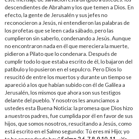
descendientes de Abraham y los que temen a Dios. En
efecto, la gente de Jerusalén y sus jefes no
reconocieron a Jesús, ni entendieron las palabras de
los profetas que se leen cada sábado, pero las
cumplieron sin saberlo, condenando a Jesús. Aunque
no encontraron nada en él que mereciera la muerte,
pidieron a Pilato que lo condenara. Después de
cumplir todo lo que estaba escrito de él, lo bajaron del
patíbulo y lo pusieron en el sepulcro. Pero Dios lo
resucitó de entre los muertos y durante un tiempo se
apareció a los que habían subido con él de Galilea a
Jerusalén, los mismos que ahora son sus testigos
delante del pueblo. Y nosotros les anunciamos a
ustedes esta Buena Noticia: la promesa que Dios hizo
a nuestros padres, fue cumplida por él en favor de sus
hijos, que somos nosotros, resucitando a Jesús, como
está escrito en el Salmo segundo: Tú eres mi Hijo; yo
te he engendrado hoy."
Salmo
2,6-7.8-9.10-11.
«Yo