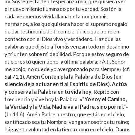
mí. Sostén esta débil esperanza mía, que quisiera ver
el nuevo milenio iluminado por tu verdad. Sostén la
cada vez menos vívida llama del amor por mis
hermanos, a los que quisiera hacer el supremo regalo
de dar testimonio de ti como el único que pone en
contacto con el Dios vivo y verdadero. Haz que las
palabras que dijiste a Tomás venzan todo mi desánimo
y triunfen sobre mi debilidad. Porque estoy seguro de
que eres tú quien tiene la última palabra: «A ti, Señor,
me acojo; no quede yo avergonzado para siempre» (cf.
Sal 71,1). Amén
Contempla la Palabra de Dios (en
silencio deja actuar en ti al Espíritu de Dios). Actúa
y conserva la Palabra en tu vida hoy.
Repite con
frecuencia y vive hoy la Palabra: «
"Yo soy el Camino,
la Verdad y la Vida. Nadie va al Padre, sino por mí."
»
(Jn 14,6). Amén Padre nuestro, que estás en el cielo,
santificado sea tu Nombre; venga a nosotros tu reino;
hágase tu voluntad en la tierra como en el cielo. Danos