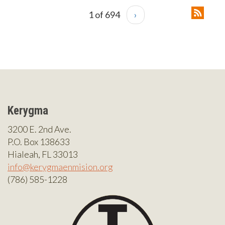
1 of 694
›
Kerygma
3200 E. 2nd Ave.
P.O. Box 138633
Hialeah, FL 33013
info@kerygmaenmision.org
(786) 585-1228