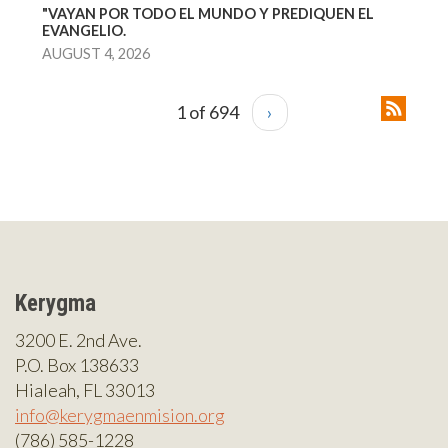
"VAYAN POR TODO EL MUNDO Y PREDIQUEN EL
EVANGELIO.
AUGUST 4, 2026
1 of 694
›
Kerygma
3200 E. 2nd Ave.
P.O. Box 138633
Hialeah, FL 33013
info@kerygmaenmision.org
(786) 585-1228