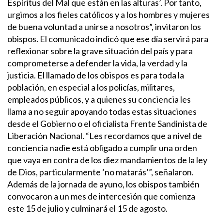
Espíritus del Mal que están en las alturas’. Por tanto,
urgimos a los fieles católicos y a los hombres y mujeres
de buena voluntad a unirse a nosotros”, invitaron los
obispos.
El comunicado indicó que ese día servirá para
reflexionar sobre la grave situación del país y para
comprometerse a defender la vida, la verdad y la
justicia. El llamado de los obispos es para toda la
población, en especial a los policías, militares,
empleados públicos, y a quienes su conciencia les
llama a no seguir apoyando todas estas situaciones
desde el Gobierno o el oficialista Frente Sandinista de
Liberación Nacional.
“Les recordamos que a nivel de
conciencia nadie está obligado a cumplir una orden
que vaya en contra de los diez mandamientos de la ley
de Dios, particularmente ‘no matarás’”, señalaron.
Además de la jornada de ayuno, los obispos también
convocaron a un mes de intercesión que comienza
este 15 de julio y culminará el 15 de agosto.