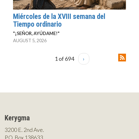
Miércoles de la XVIII semana del
Tiempo ordinario
"¡SEÑOR, AYÚDAME!"
AUGUST 5, 2026
1 of 694
›
Kerygma
3200 E. 2nd Ave.
P.O. Box 138633