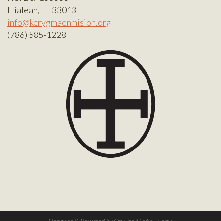
Hialeah, FL 33013
info@kerygmaenmision.org
(786) 585-1228
Designed & Powered by
On Fire Media
|
Login