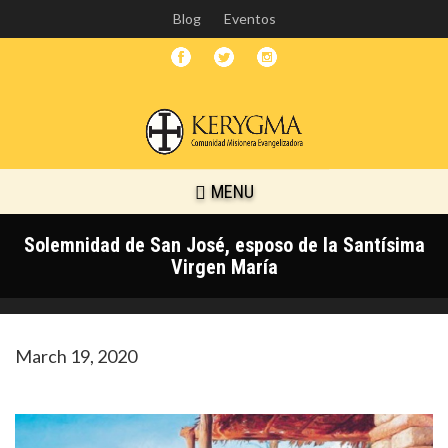
Skip
Blog
Eventos
to
main
content
MENU
Solemnidad de San José, esposo de la Santísima
Virgen María
March 19, 2020