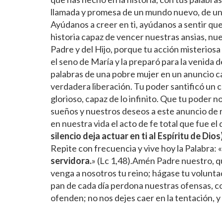
llamada y promesa de un mundo nuevo, de un 
Ayúdanos a creer en ti, ayúdanos a sentir que 
historia capaz de vencer nuestras ansias, nue
Padre y del Hijo, porque tu acción misteriosa
el seno de María y la preparó para la venida 
palabras de una pobre mujer en un anuncio ca
verdadera liberación. Tu poder santificó un c
glorioso, capaz de lo infinito. Que tu poder 
sueños y nuestros deseos a este anuncio de 
en nuestra vida el acto de fe total que fue e
silencio deja actuar en ti al Espíritu de Dio
Repite con frecuencia y vive hoy la Palabra: «
servidora.
» (Lc 1,48).Amén Padre nuestro, qu
venga a nosotros tu reino; hágase tu voluntad
pan de cada día perdona nuestras ofensas, 
ofenden; no nos dejes caer en la tentación, y