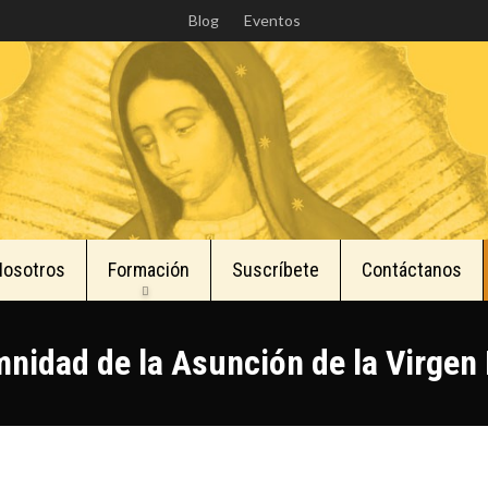
Skip
Blog
Eventos
to
main
content
Nosotros
Formación
Suscríbete
Contáctanos
nidad de la Asunción de la Virgen