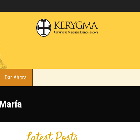
Dar Ahora
 María
Latest Posts