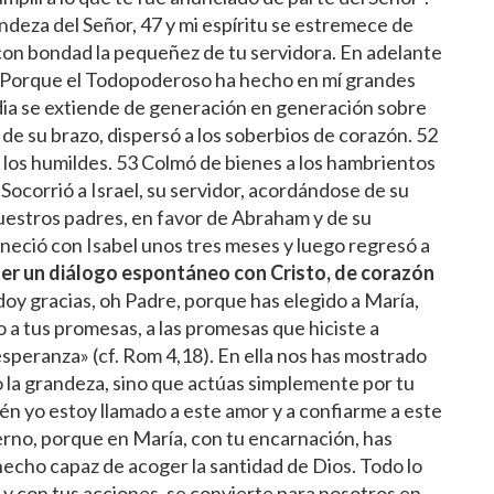
ndeza del Señor, 47 y mi espíritu se estremece de
 con bondad la pequeñez de tu servidora. En adelante
49 Porque el Todopoderoso ha hecho en mí grandes
dia se extiende de generación en generación sobre
de su brazo, dispersó a los soberbios de corazón. 52
a los humildes. 53 Colmó de bienes a los hambrientos
4 Socorrió a Israel, su servidor, acordándose de su
uestros padres, en favor de Abraham y de su
eció con Isabel unos tres meses y luego regresó a
ner un diálogo espontáneo con Cristo, de corazón
doy gracias, oh Padre, porque has elegido a María,
 a tus promesas, a las promesas que hiciste a
speranza» (cf. Rom 4,18). En ella nos has mostrado
o la grandeza, sino que actúas simplemente por tu
 yo estoy llamado a este amor y a confiarme a este
erno, porque en María, con tu encarnación, has
 hecho capaz de acoger la santidad de Dios. Todo lo
s y con tus acciones, se convierte para nosotros en