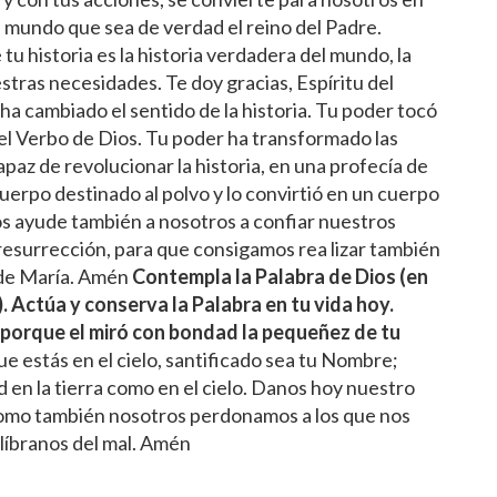
mundo que sea de verdad el reino del Padre.
tu historia es la historia verdadera del mundo, la
stras necesidades. Te doy gracias, Espíritu del
 ha cambiado el sentido de la historia. Tu poder tocó
del Verbo de Dios. Tu poder ha transformado las
paz de revolucionar la historia, en una profecía de
uerpo destinado al polvo y lo convirtió en un cuerpo
nos ayude también a nosotros a confiar nuestros
resurrección, para que consigamos rea lizar también
l de María. Amén
Contempla la Palabra de Dios (en
s). Actúa y conserva la Palabra en tu vida hoy.
porque el miró con bondad la pequeñez de tu
e estás en el cielo, santificado sea tu Nombre;
 en la tierra como en el cielo. Danos hoy nuestro
como también nosotros perdonamos a los que nos
 líbranos del mal. Amén