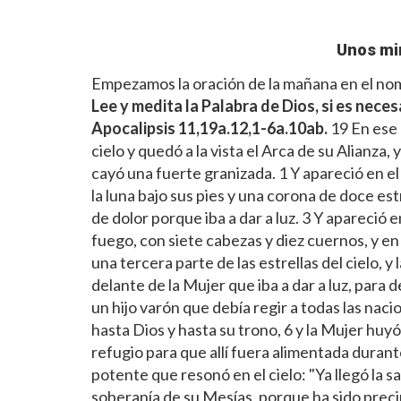
Unos mi
Empezamos la oración de la mañana en el nomb
Lee y medita la Palabra de Dios, si es neces
Apocalipsis 11,19a.12,1-6a.10ab.
19 En ese 
cielo y quedó a la vista el Arca de su Alianza,
cayó una fuerte granizada. 1 Y apareció en el 
la luna bajo sus pies y una corona de doce es
de dolor porque iba a dar a luz. 3 Y apareció 
fuego, con siete cabezas y diez cuernos, y en
una tercera parte de las estrellas del cielo, y
delante de la Mujer que iba a dar a luz, para 
un hijo varón que debía regir a todas las naci
hasta Dios y hasta su trono, 6 y la Mujer huy
refugio para que allí fuera alimentada duran
potente que resonó en el cielo: "Ya llegó la sa
soberanía de su Mesías, porque ha sido preci