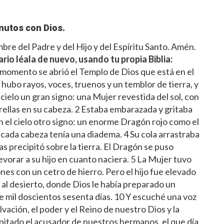
nutos con Dios.
re del Padre y del Hijo y del Espíritu Santo. Amén.
ario léala de nuevo, usando tu propia Biblia:
momento se abrió el Templo de Dios que está en el
 y hubo rayos, voces, truenos y un temblor de tierra, y
cielo un gran signo: una Mujer revestida del sol, con
trellas en su cabeza. 2 Estaba embarazada y gritaba
en el cielo otro signo: un enorme Dragón rojo como el
 cada cabeza tenía una diadema. 4 Su cola arrastraba
 las precipitó sobre la tierra. El Dragón se puso
devorar a su hijo en cuanto naciera. 5 La Mujer tuvo
ones con un cetro de hierro. Pero el hijo fue elevado
ó al desierto, donde Dios le había preparado un
te mil doscientos sesenta días. 10 Y escuché una voz
lvación, el poder y el Reino de nuestro Dios y la
pitado el acusador de nuestros hermanos, el que día