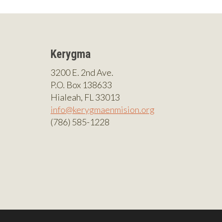
Kerygma
3200 E. 2nd Ave.
P.O. Box 138633
Hialeah, FL 33013
info@kerygmaenmision.org
(786) 585-1228