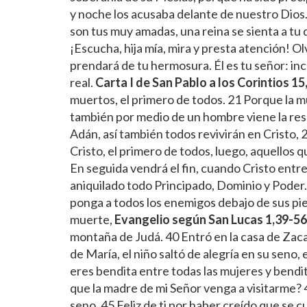
y noche los acusaba delante de nuestro Dios
son tus muy amadas, una reina se sienta a tu 
¡Escucha, hija mía, mira y presta atención! Olv
prendará de tu hermosura. Él es tu señor: incl
real.
Carta I de San Pablo a los Corintios 15
muertos, el primero de todos. 21 Porque la 
también por medio de un hombre viene la res
Adán, así también todos revivirán en Cristo,
Cristo, el primero de todos, luego, aquellos 
En seguida vendrá el fin, cuando Cristo entr
aniquilado todo Principado, Dominio y Poder.
ponga a todos los enemigos debajo de sus pie
muerte,
Evangelio según San Lucas 1,39-56
montaña de Judá. 40 Entró en la casa de Zaca
de María, el niño saltó de alegría en su seno, 
eres bendita entre todas las mujeres y bendit
que la madre de mi Señor venga a visitarme? 44
seno. 45 Feliz de ti por haber creído que se c