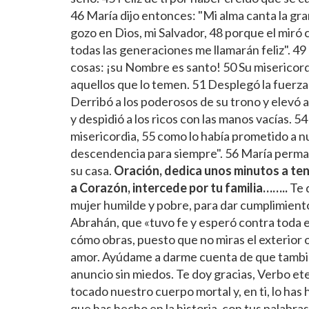
46 María dijo entonces: "Mi alma canta la gra
gozo en Dios, mi Salvador, 48 porque el miró
todas las generaciones me llamarán feliz". 
cosas: ¡su Nombre es santo! 50 Su misericor
aquellos que lo temen. 51 Desplegó la fuerza 
Derribó a los poderosos de su trono y elevó 
y despidió a los ricos con las manos vacías. 5
misericordia, 55 como lo había prometido a n
descendencia para siempre". 56 María perman
su casa.
Oración, dedica unos minutos a te
a Corazón, intercede por tu familia……..
Te 
mujer humilde y pobre, para dar cumplimiento
Abrahán, que «tuvo fe y esperó contra toda e
cómo obras, puesto que no miras el exterior 
amor. Ayúdame a darme cuenta de que también
anuncio sin miedos. Te doy gracias, Verbo et
tocado nuestro cuerpo mortal y, en ti, lo has
que has hecho en la historia, con tus palabra