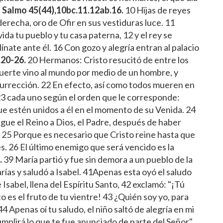
.
Salmo 45(44),10bc.11.12ab.16.
10 Hijas de reyes
derecha, oro de Ofir en sus vestiduras luce. 11
ida tu pueblo y tu casa paterna, 12 y el rey se
ínate ante él. 16 Con gozo y alegría entran al palacio
,20-26.
20 Hermanos: Cristo resucitó de entre los
muerte vino al mundo por medio de un hombre, y
urrección. 22 En efecto, así como todos mueren en
 23 cada uno según el orden que le corresponde:
que estén unidos a él en el momento de su Venida. 24
egue el Reino a Dios, el Padre, después de haber
 25 Porque es necesario que Cristo reine hasta que
s. 26 El último enemigo que será vencido es la
.
39 María partió y fue sin demora a un pueblo de la
rías y saludó a Isabel. 41Apenas esta oyó el saludo
e Isabel, llena del Espíritu Santo, 42 exclamó: "¡Tú
o es el fruto de tu vientre! 43 ¿Quién soy yo, para
 Apenas oí tu saludo, el niño saltó de alegría en mi
umplirá lo que te fue anunciado de parte del Señor".