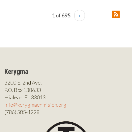
1 of 695
›
Kerygma
3200 E. 2nd Ave.
P.O. Box 138633
Hialeah, FL 33013
info@kerygmaenmision.org
(786) 585-1228