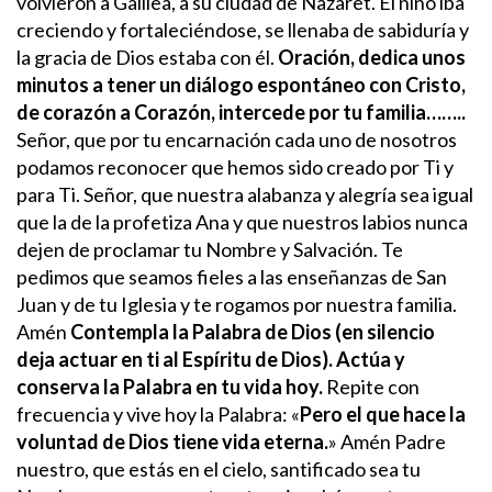
volvieron a Galilea, a su ciudad de Nazaret. El niño iba
creciendo y fortaleciéndose, se llenaba de sabiduría y
la gracia de Dios estaba con él.
Oración, dedica unos
minutos a tener un diálogo espontáneo con Cristo,
de corazón a Corazón, intercede por tu familia……..
Señor, que por tu encarnación cada uno de nosotros
podamos reconocer que hemos sido creado por Ti y
para Ti.
Señor, que nuestra alabanza y alegría sea igual
que la de la profetiza Ana y que nuestros labios nunca
dejen de proclamar tu Nombre y Salvación.
Te
pedimos que seamos fieles a las enseñanzas de San
Juan y de tu Iglesia y te rogamos por nuestra familia.
Amén
Contempla la Palabra de Dios (en silencio
deja actuar en ti al Espíritu de Dios). Actúa y
conserva la Palabra en tu vida hoy.
Repite con
frecuencia y vive hoy la Palabra: «
Pero el que hace la
voluntad de Dios tiene vida eterna.
» Amén
Padre
nuestro, que estás en el cielo, santificado sea tu