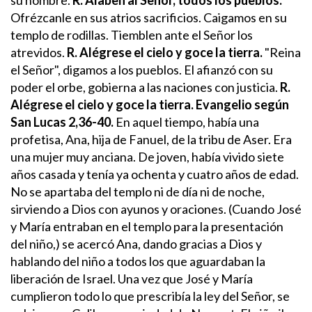
Ofrézcanle en sus atrios sacrificios.
Caigamos en su
templo de rodillas.
Tiemblen ante el Señor los
atrevidos.
R. Alégrese el cielo y goce la tierra.
"Reina
el Señor", digamos a los pueblos.
El afianzó con su
poder el orbe,
gobierna a las naciones con justicia.
R.
Alégrese el cielo y goce la tierra.
Evangelio según
San Lucas 2,36-40.
En aquel tiempo, había una
profetisa, Ana, hija de Fanuel, de la tribu de Aser. Era
una mujer muy anciana. De joven, había vivido siete
años casada y tenía ya ochenta y cuatro años de edad.
No se apartaba del templo ni de día ni de noche,
sirviendo a Dios con ayunos y oraciones. (Cuando José
y María entraban en el templo para la presentación
del niño,) se acercó Ana, dando gracias a Dios y
hablando del niño a todos los que aguardaban la
liberación de Israel.
Una vez que José y María
cumplieron todo lo que prescribía la ley del Señor, se