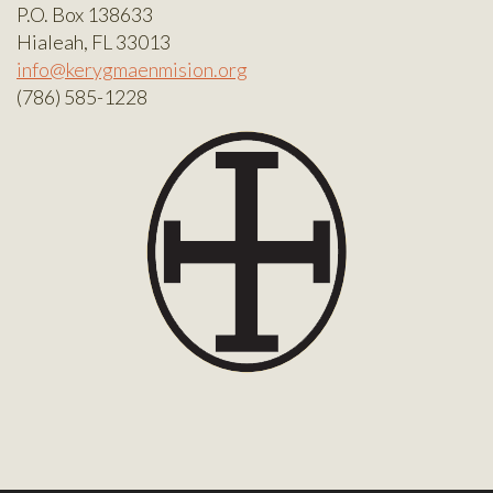
P.O. Box 138633
Hialeah, FL 33013
info@kerygmaenmision.org
(786) 585-1228