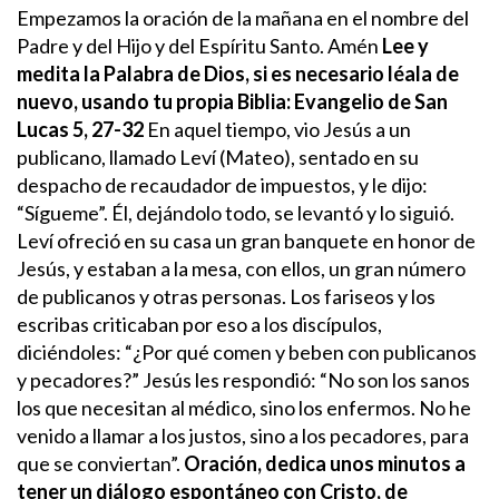
Empezamos la oración de la mañana en el nombre del
Padre y del Hijo y del Espíritu Santo. Amén
Lee y
medita la Palabra de Dios, si es necesario léala de
nuevo, usando tu propia Biblia:
Evangelio de San
Lucas 5, 27-32
En aquel tiempo, vio Jesús a un
publicano, llamado Leví (Mateo), sentado en su
despacho de recaudador de impuestos, y le dijo:
“Sígueme”. Él, dejándolo todo, se levantó y lo siguió.
Leví ofreció en su casa un gran banquete en honor de
Jesús, y estaban a la mesa, con ellos, un gran número
de publicanos y otras personas. Los fariseos y los
escribas criticaban por eso a los discípulos,
diciéndoles: “¿Por qué comen y beben con publicanos
y pecadores?” Jesús les respondió: “No son los sanos
los que necesitan al médico, sino los enfermos. No he
venido a llamar a los justos, sino a los pecadores, para
que se conviertan”.
Oración, dedica unos minutos a
tener un
diálogo
espontáneo
con Cristo, de