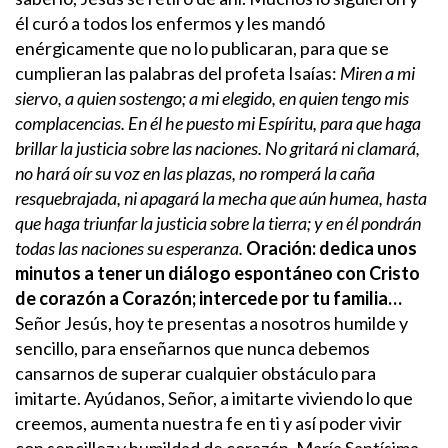
él curó a todos los enfermos y les mandó
enérgicamente que no lo publicaran, para que se
cumplieran las palabras del profeta Isaías:
Miren a mi
siervo, a quien sostengo; a mi elegido, en quien tengo mis
complacencias. En él he puesto mi Espíritu, para que haga
brillar la justicia sobre las naciones. No gritará ni clamará,
no hará oír su voz en las plazas, no romperá la caña
resquebrajada, ni apagará la mecha que aún humea, hasta
que haga triunfar la justicia sobre la tierra; y en él pondrán
todas las naciones su esperanza.
Oración: dedica unos
minutos a tener un diálogo espontáneo con Cristo
de corazón a Corazón; intercede por tu familia…
Señor Jesús, hoy te presentas a nosotros humilde y
sencillo, para enseñarnos que nunca debemos
cansarnos de superar cualquier obstáculo para
imitarte.
Ayúdanos, Señor, a imitarte viviendo lo que
creemos, aumenta nuestra fe en ti y así poder vivir
con sencillez y humildad de corazón.
María Santísima,