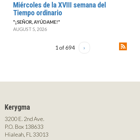
Miércoles de la XVIII semana del
Tiempo ordinario
"¡SEÑOR, AYÚDAME!"
AUGUST 5, 2026
1 of 694
›
Kerygma
3200 E. 2nd Ave.
P.O. Box 138633
Hialeah, FL 33013