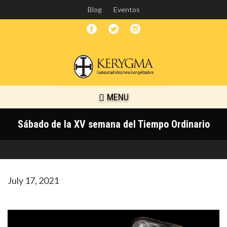
Skip
Blog
Eventos
to
main
content
MENU
Sábado de la XV semana del Tiempo Ordinario
July 17, 2021