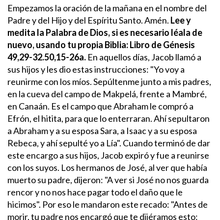
Empezamos la oración de la mañana en el nombre del
Padre y del Hijo y del Espíritu Santo. Amén.
Lee y
medita la Palabra de Dios, si es necesario léala de
nuevo, usando tu propia Biblia:
Libro de Génesis
49,29-32.50,15-26a.
En aquellos días, Jacob llamó a
sus hijos y les dio estas instrucciones: "Yo voy a
reunirme con los míos. Sepúltenme junto a mis padres,
en la cueva del campo de Makpelá, frente a Mambré,
en Canaán. Es el campo que Abraham le compró a
Efrón, el hitita, para que lo enterraran. Ahí sepultaron
a Abraham y a su esposa Sara, a Isaac y a su esposa
Rebeca, y ahí sepulté yo a Lía". Cuando terminó de dar
este encargo a sus hijos, Jacob expiró y fue a reunirse
con los suyos.
Los hermanos de José, al ver que había
muerto su padre, dijeron: "A ver si José no nos guarda
rencor y no nos hace pagar todo el daño que le
hicimos". Por eso le mandaron este recado: "Antes de
morir, tu padre nos encargó que te dijéramos esto: