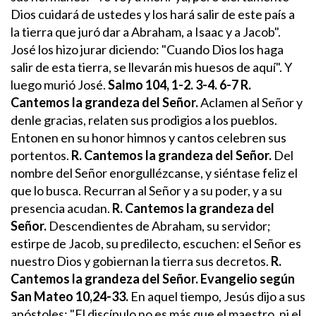
Dios cuidará de ustedes y los hará salir de este país a
la tierra que juró dar a Abraham, a Isaac y a Jacob".
José los hizo jurar diciendo: "Cuando Dios los haga
salir de esta tierra, se llevarán mis huesos de aquí". Y
luego murió José.
Salmo 104, 1-2. 3-4. 6-7
R.
Cantemos la grandeza del Señor.
Aclamen al Señor y
denle gracias,
relaten sus prodigios a los pueblos.
Entonen en su honor himnos y cantos
celebren sus
portentos.
R. Cantemos la grandeza del Señor.
Del
nombre del Señor enorgullézcanse,
y siéntase feliz el
que lo busca.
Recurran al Señor y a su poder,
y a su
presencia acudan.
R. Cantemos la grandeza del
Señor.
Descendientes de Abraham, su servidor;
estirpe de Jacob, su predilecto,
escuchen: el Señor es
nuestro Dios
y gobiernan la tierra sus decretos.
R.
Cantemos la grandeza del Señor.
Evangelio según
San Mateo 10,24-33.
En aquel tiempo, Jesús dijo a sus
apóstoles: "El discípulo no es más que el maestro, ni el