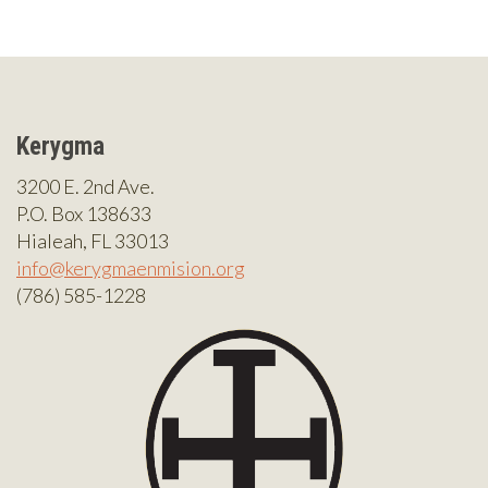
Kerygma
3200 E. 2nd Ave.
P.O. Box 138633
Hialeah, FL 33013
info@kerygmaenmision.org
(786) 585-1228