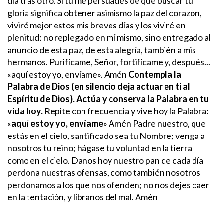
día tras otro.
Si tú me persuades de que buscar tu
gloria significa obtener asimismo la paz del corazón,
viviré mejor estos mis breves días y los viviré en
plenitud: no replegado en mí mismo, sino entregado al
anuncio de esta paz, de esta alegría, también a mis
hermanos. Purifícame, Señor, fortifícame y, después...
«aquí estoy yo, envíame».
Amén
Contempla la
Palabra de Dios (en silencio deja actuar en ti al
Espíritu de Dios). Actúa y conserva la Palabra en tu
vida hoy.
Repite con frecuencia y vive hoy la Palabra:
«
aquí estoy yo, envíame
» Amén
Padre nuestro, que
estás en el cielo, santificado sea tu Nombre; venga a
nosotros tu reino; hágase tu voluntad en la tierra
como en el cielo.
Danos hoy nuestro pan de cada día
perdona nuestras ofensas, como también nosotros
perdonamos a los que nos ofenden; no nos dejes caer
en la tentación, y líbranos del mal. Amén