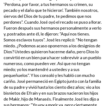
'Perdona, por favor, a tus hermanos su crimen, su
pecado y el daño que te hicieron'. También nosotros,
siervos del Dios de tu padre, te pedimos que nos
perdones". Cuando José oyó el recado se puso a llorar.
Fueron después sus hermanos personalmente a verlo
y, postrados ante él, le dijeron: "Aquí nos tienes.
Somos esclavos tuyos". José les replicó: "No tengan
miedo. ¿Podemos acaso oponernos a los designios de
Dios? Ustedes quisieron hacerme daño, pero Dios lo
convirtió en un bien para hacer sobrevivir a un pueblo
numeroso, como pueden ver. Así que no tengan
miedo; yo los mantendré a ustedes y a sus
pequeñuelos". Y los consoló y les habló con mucho
cariño.
José permaneció en Egipto junto con la familia
de su padre y vivió hasta los ciento diez años; vio a los
bisnietos de Efraín y en sus brazos nacieron los hijos
de Makir, hijo de Manasés. Finalmente José les dijo a
sus hermanos: "Yo voy a morir ya, pero ciertamente