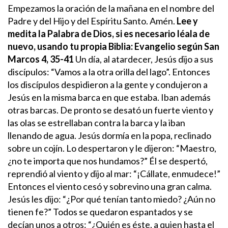
Empezamos la oración de la mañana en el nombre del
Padre y del Hijo y del Espíritu Santo. Amén.
Lee y
medita la Palabra de Dios, si es necesario léala de
nuevo, usando tu propia Biblia:
Evangelio según San
Marcos 4, 35-41
Un día, al atardecer, Jesús dijo a sus
discípulos: “Vamos a la otra orilla del lago”. Entonces
los discípulos despidieron a la gente y condujeron a
Jesús en la misma barca en que estaba. Iban además
otras barcas.
De pronto se desató un fuerte viento y
las olas se estrellaban contra la barca y la iban
llenando de agua. Jesús dormía en la popa, reclinado
sobre un cojín. Lo despertaron y le dijeron: “Maestro,
¿no te importa que nos hundamos?” Él se despertó,
reprendió al viento y dijo al mar: “¡Cállate, enmudece!”
Entonces el viento cesó y sobrevino una gran calma.
Jesús les dijo: “¿Por qué tenían tanto miedo? ¿Aún no
tienen fe?” Todos se quedaron espantados y se
decían unos a otros: “¿Quién es éste, a quien hasta el