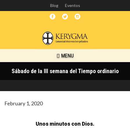
Skip
Blog
Eventos
to
main
content
MENU
Sábado de la III semana del Tiempo ordinario
February 1, 2020
Unos minutos con Dios.