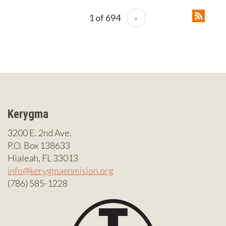
1 of 694
›
Kerygma
3200 E. 2nd Ave.
P.O. Box 138633
Hialeah, FL 33013
info@kerygmaenmision.org
(786) 585-1228