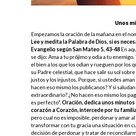
Unos mi
Empezamos la oración de la mañana en el nomb
Lee y medita la Palabra de Dios, si es neces
Evangelio según San Mateo 5, 43-48
En aqu
se dijo: Ama a tu prójimo y odia a tu enemigo
el bien a los que los odian y rueguen por los 
su Padre celestial, que hace salir su sol sobre
justos y los injustos.
Porque, si ustedes aman
hacen eso mismo los publicanos? Y si saludan
extraordinario? ¿No hacen eso mismo los pag
es perfecto”.
Oración, dedica unos minutos 
corazón a Corazón, intercede por tu famil
pero cual no es imposible, perdonar y amar al
transformar con tu gracia una situación en cu
decisión de perdonar y tratar de reconcilia