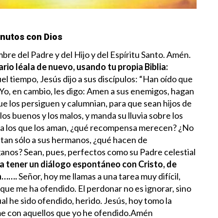
nutos con Dios
re del Padre y del Hijo y del Espíritu Santo. Amén.
ario léala de nuevo, usando tu propia Biblia:
el tiempo, Jesús dijo a sus discípulos: “Han oído que
. Yo, en cambio, les digo: Amen a sus enemigos, hagan
que los persiguen y calumnian, para que sean hijos de
 los buenos y los malos, y manda su lluvia sobre los
 a los que los aman, ¿qué recompensa merecen? ¿No
 tan sólo a sus hermanos, ¿qué hacen de
anos? Sean, pues, perfectos como su Padre celestial
a tener un diálogo espontáneo con Cristo, de
ia…….
Señor, hoy me llamas a una tarea muy difícil,
 que me ha ofendido. El perdonar no es ignorar, sino
al he sido ofendido, herido. Jesús, hoy tomo la
rme con aquellos que yo he ofendido.Amén