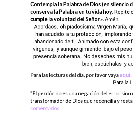
Contempla la Palabra de Dios (en silencio de
conserva la Palabra en tu vida hoy.
Repite c
cumple la voluntad del Señor.
». Amén
Acordaos,
oh piadosísima Virgen María,
q
han acudido
a tu protección,
implorando 
abandonado de ti.
Animado con esta conf
vírgenes,
y aunque gimiendo
bajo el pes
presencia soberana.
No deseches mis hum
bien, escúchalas
y a
Para las lecturas del dia, por favor vaya
aquí.
Para la L
"El perdón no es una negación del error sino 
transformador de Dios que reconcilia y resta
comentarios