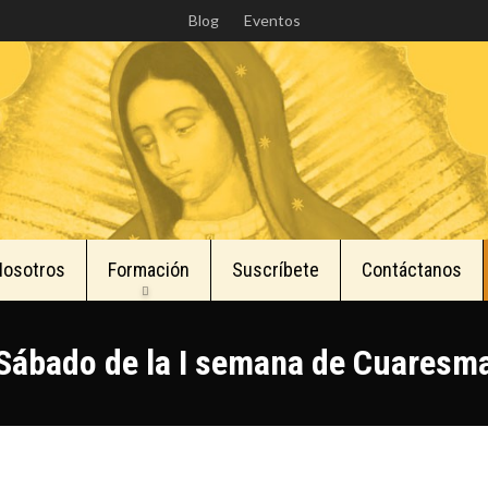
Skip
Blog
Eventos
to
main
content
Nosotros
Formación
Suscríbete
Contáctanos
Sábado de la I semana de Cuaresm