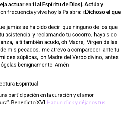
ja actuar en ti al Espíritu de Dios). Actúa y
on frecuencia y vive hoy la Palabra: «
Dichoso el que
ue jamás se ha oído decir
que ninguno de los que
tu asistencia
y reclamando tu socorro,
haya sido
ianza,
a ti también acudo, oh Madre,
Virgen de las
o de mis pecados,
me atrevo a comparecer
ante tu
ildes súplicas,
oh Madre del Verbo divino,
antes
cógelas benignamente. Amén
ectura Espiritual
una participación en la curación y el amor
ura".
Benedicto XVI
Haz un click y déjanos tus