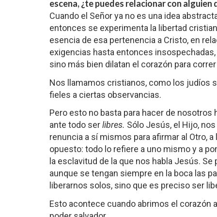
escena, ¿te puedes relacionar con alguien d
Cuando el Señor ya no es una idea abstracta
entonces se experimenta la libertad cristiana
esencia de esa pertenencia a Cristo, en rela
exigencias hasta entonces insospechadas, 
sino más bien dilatan el corazón para corre
Nos llamamos cristianos, como los judíos se
fieles a ciertas observancias.
Pero esto no basta para hacer de nosotros hij
ante todo ser
libres.
Sólo Jesús, el Hijo, nos 
renuncia a sí mismos para afirmar al Otro, a l
opuesto: todo lo refiere a uno mismo y a po
la esclavitud de la que nos habla Jesús. Se
aunque se tengan siempre en la boca las p
liberarnos solos, sino que es preciso ser li
Esto acontece cuando abrimos el corazón a l
poder salvador.