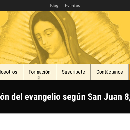
Skip
Blog
Eventos
to
main
content
Nosotros
Formación
Suscríbete
Contáctanos
ión del evangelio según San Juan 8