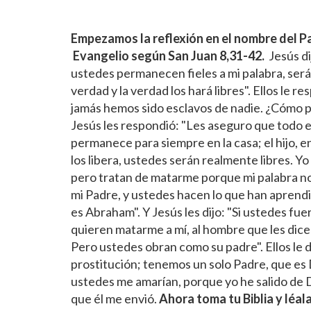
Empezamos la reflexión en el nombre del Pad
Evangelio según San Juan
8,31-42.
Jesús di
ustedes permanecen fieles a mi palabra, ser
verdad y la verdad los hará libres". Ellos l
jamás hemos sido esclavos de nadie. ¿Cómo pu
Jesús les respondió: "Les aseguro que todo e
permanece para siempre en la casa; el hijo, e
los libera, ustedes serán realmente libres. 
pero tratan de matarme porque mi palabra no 
mi Padre, y ustedes hacen lo que han aprendid
es Abraham". Y Jesús les dijo: "Si ustedes fu
quieren matarme a mí, al hombre que les dice
Pero ustedes obran como su padre". Ellos le 
prostitución; tenemos un solo Padre, que es D
ustedes me amarían, porque yo he salido de D
que él me envió.
Ahora toma tu Biblia y léal