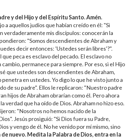
re y del Hijo y del Espíritu Santo. Amén.
jo a aquellos judíos que habían creído en él: "Si
án verdaderamente mis discípulos: conocerán la
e respondieron: "Somos descendientes de Abraham y
edes decir entonces: 'Ustedes serán libres'?".
l que peca es esclavo del pecado. El esclavo no
n cambio, permanece para siempre. Por eso, si el Hijo
Yo sé que ustedes son descendientes de Abraham,
penetra en ustedes. Yo digo lo que he visto junto a
o de su padre". Ellos le replicaron: "Nuestro padre
eran hijos de Abraham obrarían como él. Pero ahora
 la verdad que ha oído de Dios. Abraham no hizo eso.
dijeron: "Nosotros no hemos nacido de la
ios". Jesús prosiguió: "Si Dios fuera su Padre,
ios y vengo de él. No he venido por mí mismo, sino
a de nuevo. Medita la Palabra de Dios, entra en la