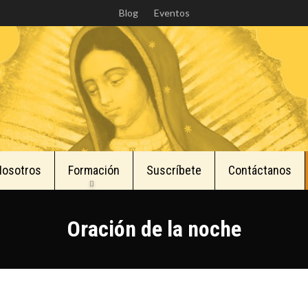
Skip
Blog
Eventos
to
main
content
Nosotros
Formación
Suscríbete
Contáctanos
Oración de la noche