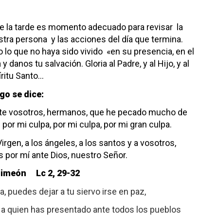
de la tarde es momento adecuado para revisar
la
estra persona
y las acciones del día que termina.
o lo que no haya sido vivido
«en su presencia, en el
 y danos tu salvación.
Gloria al Padre, y al Hijo, y al
íritu Santo…
go se dice:
te vosotros, hermanos,
que he pecado mucho
de
:
por mi culpa, por mi culpa, por mi gran culpa.
irgen,
a los ángeles, a los santos y a vosotros,
s por mí ante Dios, nuestro Señor.
Simeón Lc 2, 29-32
, puedes dejar a tu siervo irse en paz,
, a quien has presentado ante todos los pueblos