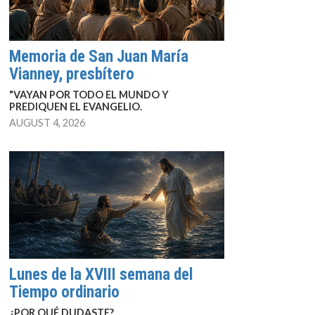
Memoria de San Juan María
Vianney, presbítero
"VAYAN POR TODO EL MUNDO Y
PREDIQUEN EL EVANGELIO.
AUGUST 4, 2026
Lunes de la XVIII semana del
Tiempo ordinario
¿POR QUÉ DUDASTE?