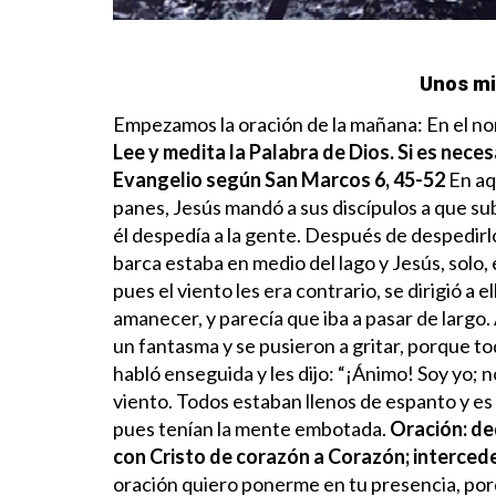
Unos mi
Empezamos la oración de la mañana: En el nom
Lee y medita la Palabra de Dios. Si es neces
Evangelio según San Marcos 6, 45-52
En aq
panes, Jesús mandó a sus discípulos a que subi
él despedía a la gente. Después de despedirlos
barca estaba en medio del lago y Jesús, solo,
pues el viento les era contrario, se dirigió a
amanecer, y parecía que iba a pasar de largo.
un fantasma y se pusieron a gritar, porque to
habló enseguida y les dijo: “¡Ánimo! Soy yo; no
viento. Todos estaban llenos de espanto y es
pues tenían la mente embotada.
Oración: de
con Cristo de corazón a Corazón; intercede
oración quiero ponerme en tu presencia, po