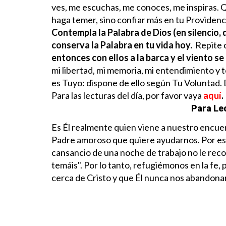
ves, me escuchas, me conoces, me inspiras. 
haga temer, sino confiar más en tu Providenc
Contempla la Palabra de Dios (en silencio, d
conserva la Palabra en tu vida hoy.
Repite 
entonces con ellos a la barca y el viento s
mi libertad, mi memoria, mi entendimiento y t
es Tuyo: dispone de ello según Tu Voluntad.
Para las lecturas del día, por favor vaya
aquí
.
Para Lec
Es Él realmente quien viene a nuestro encue
Padre amoroso que quiere ayudarnos. Por eso
cansancio de una noche de trabajo no le reco
temáis". Por lo tanto, refugiémonos en la fe, 
cerca de Cristo y que Él nunca nos abandona