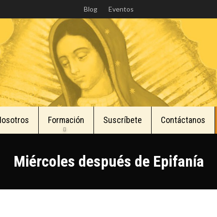
Skip
Blog
Eventos
to
main
content
Nosotros
Formación
Suscríbete
Contáctanos
Miércoles después de Epifanía