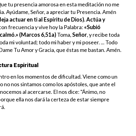
Que tu presencia amorosa en esta meditación no me
ia.
Ayúdame, Señor, a apreciar tu Presencia. Amén
eja actuar en ti al Espíritu de Dios). Actúa y
con frecuencia y vive hoy la Palabra:
«Subió
e calmó.» (Marcos 6,51a)
Toma,
Señor
, y recibe toda
oda mi voluntad; todo mi haber y mi poseer. ... Todo
 Dame Tu Amor y Gracia, que éstas me bastan. Amén.
tura Espiritual
ntro en los momentos de dificultad. Viene como un
 no nos sintamos como los apóstoles, que ante el
nocemos al acercarse. El nos dice: "Ánimo, no
porque ella nos dará la certeza de estar siempre
rá.