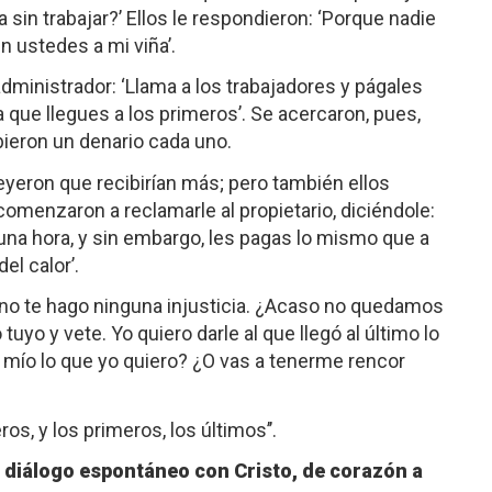
a sin trabajar?’ Ellos le respondieron: ‘Porque nadie
én ustedes a mi viña’.
u administrador: ‘Llama a los trabajadores y págales
 que llegues a los primeros’. Se acercaron, pues,
ibieron un denario cada uno.
reyeron que recibirían más; pero también ellos
 comenzaron a reclamarle al propietario, diciéndole:
 una hora, y sin embargo, les pagas lo mismo que a
el calor’.
o no te hago ninguna injusticia. ¿Acaso no quedamos
tuyo y vete. Yo quiero darle al que llegó al último lo
 mío lo que yo quiero? ¿O vas a tenerme rencor
os, y los primeros, los últimos’’.
 diálogo espontáneo con Cristo, de corazón a