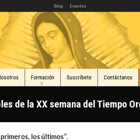
Skip
Blog
Eventos
to
main
content
Nosotros
Formación
Suscríbete
Contáctanos
les de la XX semana del Tiempo Or
primeros, los últimos’’.