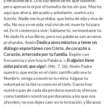
y me acordé de ti. Oí tu voz detrás de mí,
que volviese;
pero apenas la oí por el tumulto de los sin-paz. Mas he
aquí que ahora, abrasado y anhelante, vuelvo a tu
fuente. Nadie me lo prohíba: que beba de ella y viva de
ella. No sea yo mi vida; mal viví de mí; muerte fui para
mí. En ti comienzo a vivir; háblame tú, sermonéame tú.
He dado fe a tus libros, pero sus palabras son arcanos
profundos. Amén
Dedica unos minutos a tener un
diálogo espontáneo con Cristo, de corazón a
Corazón, intercede por tu familia.
Repite con
frecuencia y vive hoy la Palabra:
«¡
Si alguien tiene
oídos para oír, que oiga!
»
(Mc. 7, 16). Amén Padre
nuestro, que estás en el cielo, santificado sea tu
Nombre; venga a nosotros tu reino; hágase tu
voluntad en la tierra como en el cielo. Danos hoy
nuestro pan de cada día perdona nuestras ofensas,
como también nosotros perdonamos a los que nos
ofenden; no nos dejes caer en la tentación, y líbranos