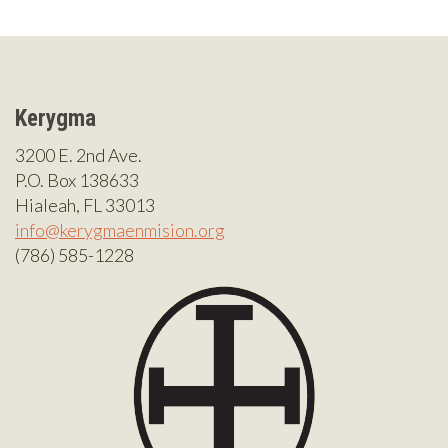
Kerygma
3200 E. 2nd Ave.
P.O. Box 138633
Hialeah, FL 33013
info@kerygmaenmision.org
(786) 585-1228