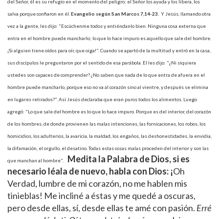
del Señor, él es su refugio en el momento del peligro; el Señor los ayuda y los libera, los
salva porque confiaron en él.
Evangelio según San Marcos
7,14-23.
Y Jesús, llamando otra
vez a la gente, les dijo: "Escúchenme todos y entiéndanlo bien. Ninguna cosa externa que
entra en el hombre puede mancharlo; lo que lo hace impuro es aquello que sale del hombre.
¡Si alguien tiene oídos para oír, que oiga!". Cuando se apartó de la multitud y entró en la casa,
sus discípulos le preguntaron por el sentido de esa parábola. El les dijo: "¿Ni siquiera
ustedes son capaces de comprender? ¿No saben que nada de lo que entra de afuera en el
hombre puede mancharlo, porque eso no va al corazón sino al vientre, y después se elimina
en lugares retirados?". Así Jesús declaraba que eran puros todos los alimentos. Luego
agregó: "Lo que sale del hombre es lo que lo hace impuro. Porque es del interior, del corazón
de los hombres, de donde provienen las malas intenciones, las fornicaciones, los robos, los
homicidios, los adulterios, la avaricia, la maldad, los engaños, las deshonestidades, la envidia,
la difamación, el orgullo, el desatino. Todas estas cosas malas proceden del interior y son las
Medita la Palabra de Dios, si es
que manchan al hombre".
necesario léala de nuevo, habla con Dios:
¡
Oh
Verdad, lumbre de mi corazón, no me hablen mis
tinieblas! Me incliné a éstas y me quedé a oscuras,
pero desde ellas, sí, desde ellas te amé con pasión.
Erré