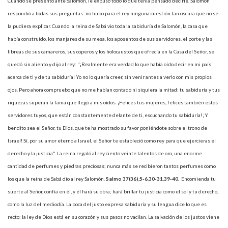
Cuando se presentó ante Salomón, le expuso todo lo que tenía pensado decirle. Salomón
respondió a todas sus preguntas: no hubo para el rey ninguna cuestión tan oscura que no se
la pudiera explicar. Cuando la reina de Sabá vio toda la sabiduría de Salomón, la casa que
había construido, los manjares de su mesa, los aposentos de sus servidores, el porte y las
libreas de sus camareros, sus coperos y los holocaustos que ofrecía en la Casa del Señor, se
quedó sin aliento y dijo al rey: "¡Realmente era verdad lo que había oído decir en mi país
acerca de ti y de tu sabiduría! Yo no lo quería creer, sin venir antes a verlo con mis propios
ojos. Pero ahora compruebo que no me habían contado ni siquiera la mitad: tu sabiduría y tus
riquezas superan la fama que llegó a mis oídos. ¡Felices tus mujeres, felices también estos
servidores tuyos, que están constantemente delante de ti, escuchando tu sabiduría! ¡Y
bendito sea el Señor, tu Dios, que te ha mostrado su favor poniéndote sobre el trono de
Israel! Sí, por su amor eterno a Israel, el Señor te estableció como rey para que ejercieras el
derecho y la justicia". La reina regaló al rey ciento veinte talentos de oro, una enorme
cantidad de perfumes y piedras preciosas; nunca más se recibieron tantos perfumes como
los que la reina de Sabá dio al rey Salomón.
Salmo
37(36),5-6.30-31.39-40.
Encomienda tu
suerte al Señor, confía en él, y él hará su obra; hará brillar tu justicia como el sol y tu derecho,
como la luz del mediodía. La boca del justo expresa sabiduría y su lengua dice lo que es
recto: la ley de Dios está en su corazón y sus pasos no vacilan. La salvación de los justos viene