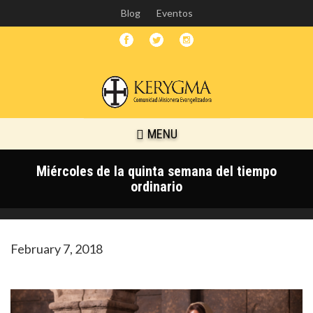
Skip
Blog
Eventos
to
main
content
MENU
Miércoles de la quinta semana del tiempo
ordinario
February 7, 2018