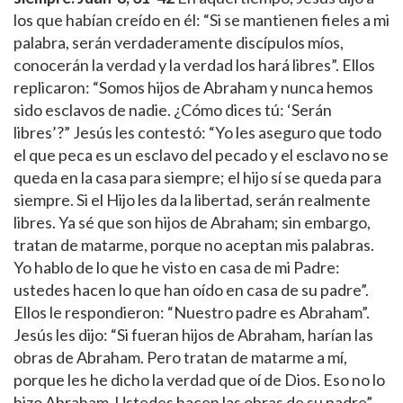
los que habían creído en él: “Si se mantienen fieles a mi
palabra, serán verdaderamente discípulos míos,
conocerán la verdad y la verdad los hará libres”. Ellos
replicaron: “Somos hijos de Abraham y nunca hemos
sido esclavos de nadie. ¿Cómo dices tú: ‘Serán
libres’?” Jesús les contestó: “Yo les aseguro que todo
el que peca es un esclavo del pecado y el esclavo no se
queda en la casa para siempre; el hijo sí se queda para
siempre. Si el Hijo les da la libertad, serán realmente
libres. Ya sé que son hijos de Abraham; sin embargo,
tratan de matarme, porque no aceptan mis palabras.
Yo hablo de lo que he visto en casa de mi Padre:
ustedes hacen lo que han oído en casa de su padre”.
Ellos le respondieron: “Nuestro padre es Abraham”.
Jesús les dijo: “Si fueran hijos de Abraham, harían las
obras de Abraham. Pero tratan de matarme a mí,
porque les he dicho la verdad que oí de Dios. Eso no lo
hizo Abraham. Ustedes hacen las obras de su padre”.