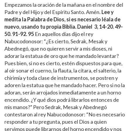
Empezamos la oración de la mañana en el nombre del
Padre y del Hijo y del Espíritu Santo. Amén.
Lee y
medita la Palabra de Dios, si es necesario léala de
nuevo, usando tu propia Biblia.
Daniel 3, 14-20. 49-
50. 91-92. 95
En aquellos días dijo el rey
Nabucodonosor: “¿Es cierto, Sedrak, Mesak y
Abednegó, que no quieren servir a mis dioses, ni
adorar la estatua de oro que he mandado levantar?
Pues bien, si no es cierto, estén dispuestos para que,
al oír sonar el cuerno, la flauta, la cítara, el salterio, la
chirimía y toda clase de instrumentos, se postren y
adoren la estatua que he mandado hacer. Pero si no la
adoran, serán arrojados inmediatamente a un horno
encendido. ¿Y qué dios podrá librarlos entonces de
mis manos?” Pero Sedrak, Mesak y Abednegó
contestaron al rey Nabucodonosor: “No es necesario
responder a tu pregunta, pues el Dios a quien
servimos puede librarnos del horno encendido y nos