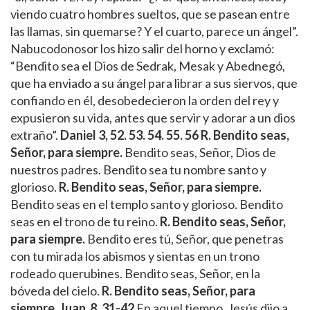
viendo cuatro hombres sueltos, que se pasean entre
las llamas, sin quemarse? Y el cuarto, parece un ángel”.
Nabucodonosor los hizo salir del horno y exclamó:
“Bendito sea el Dios de Sedrak, Mesak y Abednegó,
que ha enviado a su ángel para librar a sus siervos, que
confiando en él, desobedecieron la orden del rey y
expusieron su vida, antes que servir y adorar a un dios
extraño”.
Daniel 3, 52. 53. 54. 55. 56
R. Bendito seas,
Señor, para siempre.
Bendito seas, Señor, Dios de
nuestros padres. Bendito sea tu nombre santo y
glorioso.
R. Bendito seas, Señor, para siempre.
Bendito seas en el templo santo y glorioso. Bendito
seas en el trono de tu reino.
R. Bendito seas, Señor,
para siempre.
Bendito eres tú, Señor, que penetras
con tu mirada los abismos y sientas en un trono
rodeado querubines. Bendito seas, Señor, en la
bóveda del cielo.
R.
Bendito seas, Señor, para
siempre.
Juan 8, 31-42
En aquel tiempo, Jesús dijo a