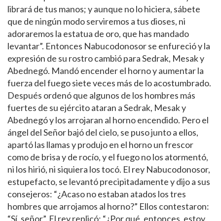
librará de tus manos; y aunque no lo hiciera, sábete
que de ningún modo serviremos a tus dioses, ni
adoraremos la estatua de oro, que has mandado
levantar”. Entonces Nabucodonosor se enfureció y la
expresión de su rostro cambió para Sedrak, Mesak y
Abednegó. Mandó encender el horno y aumentar la
fuerza del fuego siete veces más de lo acostumbrado.
Después ordenó que algunos de los hombres más
fuertes de su ejército ataran a Sedrak, Mesak y
Abednegó y los arrojaran al horno encendido. Pero el
ángel del Señor bajó del cielo, se puso junto a ellos,
apartó las llamas y produjo en el horno un frescor
como de brisa y de rocío, y el fuego no los atormentó,
ni los hirió, ni siquiera los tocó. El rey Nabucodonosor,
estupefacto, se levantó precipitadamente y dijo a sus
consejeros: “¿Acaso no estaban atados los tres
hombres que arrojamos al horno?” Ellos contestaron:
“Sí, señor”. El rey replicó: “¿Por qué, entonces, estoy