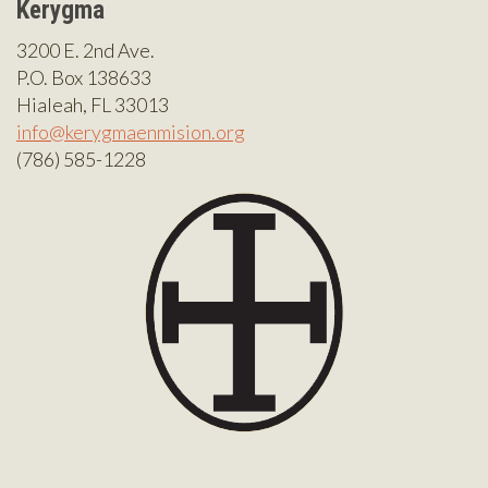
Kerygma
3200 E. 2nd Ave.
P.O. Box 138633
Hialeah, FL 33013
info@kerygmaenmision.org
(786) 585-1228