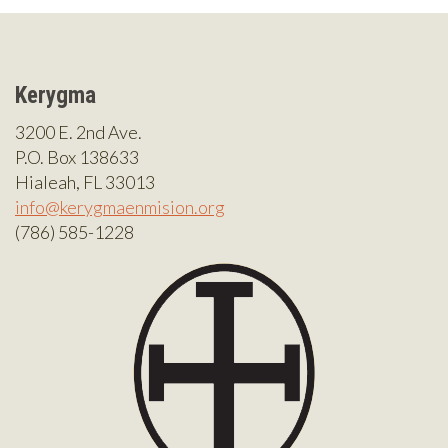
Kerygma
3200 E. 2nd Ave.
P.O. Box 138633
Hialeah, FL 33013
info@kerygmaenmision.org
(786) 585-1228