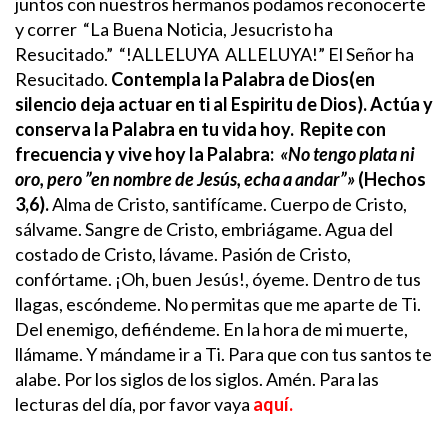
juntos con nuestros hermanos podamos reconocerte
y correr “La Buena Noticia, Jesucristo ha
Resucitado.” “!ALLELUYA ALLELUYA!” El Señor ha
Resucitado.
Contempla la Palabra de Dios(en
silencio deja actuar en ti al Espiritu de Dios). Actúa y
conserva la Palabra en tu vida hoy.
Repite con
frecuencia y vive hoy la Palabra:
«No tengo plata ni
oro, pero ”en nombre de Jesús, echa a andar”»
(Hechos
3,6).
Alma de Cristo, santifícame. Cuerpo de Cristo,
sálvame. Sangre de Cristo, embriágame. Agua del
costado de Cristo, lávame. Pasión de Cristo,
confórtame. ¡Oh, buen Jesús!, óyeme. Dentro de tus
llagas, escóndeme. No permitas que me aparte de Ti.
Del enemigo, defiéndeme. En la hora de mi muerte,
llámame. Y mándame ir a Ti. Para que con tus santos te
alabe. Por los siglos de los siglos. Amén.
Para las
lecturas del día, por favor vaya
aquí.