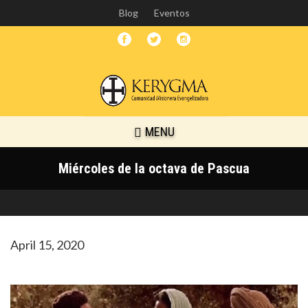
Skip
Blog
Eventos
to
main
content
MENU
Miércoles de la octava de Pascua
April 15, 2020