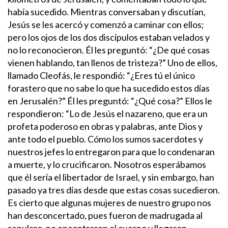
había sucedido.
Mientras conversaban y discutían,
Jesús se les acercó y comenzó a caminar con ellos;
pero los ojos de los dos discípulos estaban velados y
no lo reconocieron. Él les preguntó: “¿De qué cosas
vienen hablando, tan llenos de tristeza?”
Uno de ellos,
llamado Cleofás, le respondió: “¿Eres tú el único
forastero que no sabe lo que ha sucedido estos días
en Jerusalén?” Él les preguntó: “¿Qué cosa?” Ellos le
respondieron: “Lo de Jesús el nazareno, que era un
profeta poderoso en obras y palabras, ante Dios y
ante todo el pueblo. Cómo los sumos sacerdotes y
nuestros jefes lo entregaron para que lo condenaran
a muerte, y lo crucificaron. Nosotros esperábamos
que él sería el libertador de Israel, y sin embargo, han
pasado ya tres días desde que estas cosas sucedieron.
Es cierto que algunas mujeres de nuestro grupo nos
han desconcertado, pues fueron de madrugada al
sepulcro, no encontraron el cuerpo y llegaron