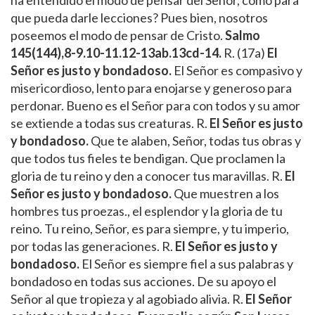
que pueda darle lecciones? Pues bien, nosotros
poseemos el modo de pensar de Cristo.
Salmo
145(144),8-9.10-11.12-13ab.13cd-14.
R. (17a)
El
Señor es justo y bondadoso.
El Señor es compasivo y
misericordioso, lento para enojarse y generoso para
perdonar. Bueno es el Señor para con todos y su amor
se extiende a todas sus creaturas. R.
El Señor es justo
y bondadoso.
Que te alaben, Señor, todas tus obras y
que todos tus fieles te bendigan. Que proclamen la
gloria de tu reino y den a conocer tus maravillas. R.
El
Señor es justo y bondadoso.
Que muestren a los
hombres tus proezas., el esplendor y la gloria de tu
reino. Tu reino, Señor, es para siempre, y tu imperio,
por todas las generaciones. R.
El Señor es justo y
bondadoso.
El Señor es siempre fiel a sus palabras y
bondadoso en todas sus acciones. De su apoyo el
Señor al que tropieza y al agobiado alivia. R.
El Señor