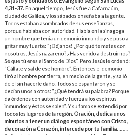
es justo y bondadoso.
Evangelio según San Lucas
4,31-37.
En aquel tiempo, Jesús fue a Cafarnaúm,
ciudad de Galilea, y los sábados enseñaba a la gente.
Todos estaban asombrados de sus enseñanzas,
porque hablaba con autoridad. Había en la sinagoga
un hombre que tenía un demonio inmundo y se puso a
gritar muy fuerte: "¡Déjanos! ¿Por qué te metes con
nosotros, Jesús nazareno? ¿Has venido a destruirnos?
Sé que tú eres el Santo de Dios". Pero Jesús le ordenó:
"Cállate y sal de ese hombre". Entonces el demonio
tiró al hombre por tierra, en medio de la gente, y salió
de él sin hacerle daño. Todos se espantaron y se
decían unos a otros: "¿Qué tendrá su palabra? Porque
da órdenes con autoridad y fuerza a los espíritus
inmundos y éstos se salen". Y su fama se extendió por
todos los lugares de la región.
Oración, dedica unos
minutos a tener un diálogo espontáneo con Cristo,
de corazón a Corazón, intercede por tu familia……..