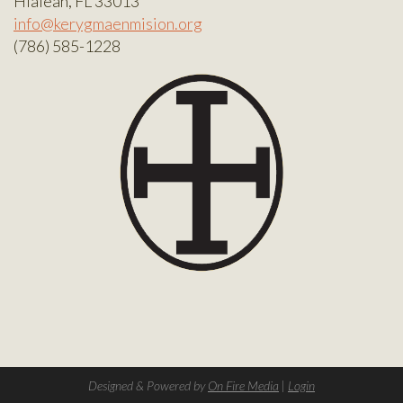
Hialeah, FL 33013
info@kerygmaenmision.org
(786) 585-1228
Designed & Powered by
On Fire Media
|
Login