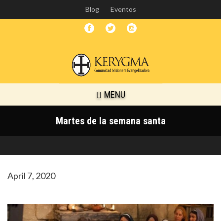
Skip
Blog
Eventos
to
main
content
MENU
Martes de la semana santa
April 7, 2020