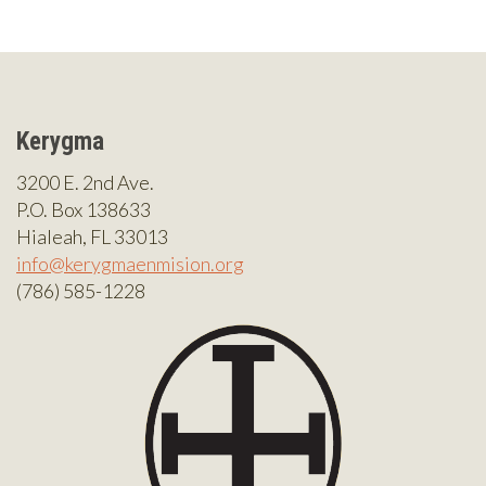
Kerygma
3200 E. 2nd Ave.
P.O. Box 138633
Hialeah, FL 33013
info@kerygmaenmision.org
(786) 585-1228