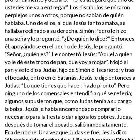
ustedes me va a entregar”. Los discípulos se miraron
perplejos unos a otros, porque no sabían de quién
hablaba. Uno de ellos, al que Jesús tanto amaba, se
hallaba reclinado a su derecha. Simón Pedro le hizo
una seña y le preguntó: “¿De quién lo dice?” Entonces
él, apoyándose en el pecho de Jesús, le preguntó:
“Señor, ¿quién es?” Le contestó Jesús: “Aquel a quien
yo le dé este trozo de pan, que voy a mojar”. Mojó el
pan y se lo dio a Judas, hijo de Simón el Iscariote; y tras
el bocado, entró en él Satanás.
Jesús le dijo entonces a
Judas: “Lo que tienes que hacer, hazlo pronto”. Pero
ninguno de los comensales entendió a qué se refería;
algunos supusieron que, como Judas tenía a su cargo
la bolsa, Jesús le había encomendado comprar lo
necesario para la fiesta o dar algo a los pobres. Judas,
después de tomar el bocado, salió inmediatamente.
Era de noche.
Una vez que Judas se fue, Jesús dijo:
“Ahora ha sido glorificado el Hijo del hombre y Dios ha