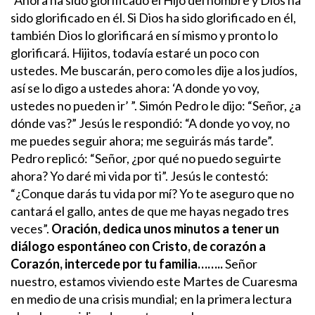
sido glorificado en él. Si Dios ha sido glorificado en él,
también Dios lo glorificará en sí mismo y pronto lo
glorificará.
Hijitos, todavía estaré un poco con
ustedes. Me buscarán, pero como les dije a los judíos,
así se lo digo a ustedes ahora: ‘A donde yo voy,
ustedes no pueden ir’ ”. Simón Pedro le dijo: “Señor, ¿a
dónde vas?” Jesús le respondió: “A donde yo voy, no
me puedes seguir ahora; me seguirás más tarde”.
Pedro replicó: “Señor, ¿por qué no puedo seguirte
ahora? Yo daré mi vida por ti”. Jesús le contestó:
“¿Conque darás tu vida por mí? Yo te aseguro que no
cantará el gallo, antes de que me hayas negado tres
veces”.
Oración, dedica unos minutos a tener un
diálogo espontáneo con Cristo, de corazón a
Corazón, intercede por tu familia……..
Señor
nuestro, estamos viviendo este Martes de Cuaresma
en medio de una crisis mundial; en la primera lectura