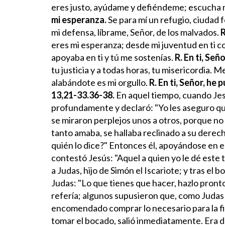
eres justo, ayúdame y defiéndeme;
escucha m
mi esperanza.
Se para mí un refugio,
ciudad f
mi defensa,
líbrame, Señor, de los malvados.
R
eres mi esperanza;
desde mi juventud en ti co
apoyaba en ti y tú me sostenías.
R. En ti, Se
tu justicia
y a todas horas, tu misericordia.
Me
alabándote es mi orgullo.
R. En ti, Señor, he
13,21-33.36-38.
En aquel tiempo, cuando Jes
profundamente y declaró: "Yo les aseguro qu
se miraron perplejos unos a otros, porque no 
tanto amaba, se hallaba reclinado a su derec
quién lo dice?" Entonces él, apoyándose en e
contestó Jesús: "Aquel a quien yo le dé este t
a Judas, hijo de Simón el Iscariote; y tras el 
Judas: "Lo que tienes que hacer, hazlo pront
refería; algunos supusieron que, como Judas t
encomendado comprar lo necesario para la fie
tomar el bocado, salió inmediatamente. Era 