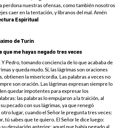
ía perdona nuestras ofensas, como también nosotros
es caer en la tentación, y líbranos del mal. Amén
ectura Espiritual
ximo de Turín
de que me hayas negado tres veces
o. Y Pedro, tomando conciencia de lo que acababa de
grimas y queda mudo. Sí, las lágrimas son oraciones
, obtienen la misericordia. Las palabras a veces no
iempre son oración. Las lágrimas expresan siempre lo
den quedar impotentes para expresar los
abras: las palabras lo empujaron a la traición, al
r su pecado con sus lágrimas, ya que renegó
 otro lugar, cuando el Señor le pregunta tres veces:
 tú sabes que te quiero. El Señor le dice luego:
su desviación anterior; aquel que había negado al