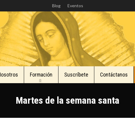
Skip
Blog
Eventos
to
main
content
Nosotros
Formación
Suscríbete
Contáctanos
Martes de la semana santa