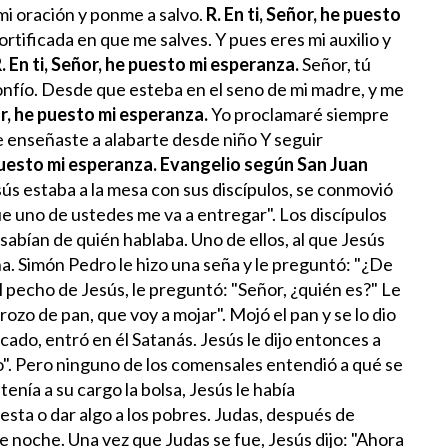
i oración y ponme a salvo.
R. En ti, Señor, he puesto
ortificada en que me salves.
Y pues eres mi auxilio y
. En ti, Señor, he puesto mi esperanza.
Señor, tú
nfío.
Desde que esteba en el seno de mi madre,
y me
ñor, he puesto mi esperanza.
Yo proclamaré siempre
 enseñaste a alabarte desde niño
Y seguir
 puesto mi esperanza.
Evangelio según San Juan
ús estaba a la mesa con sus discípulos, se conmovió
e uno de ustedes me va a entregar". Los discípulos
sabían de quién hablaba. Uno de ellos, al que Jesús
ha. Simón Pedro le hizo una seña y le preguntó: "¿De
l pecho de Jesús, le preguntó: "Señor, ¿quién es?" Le
rozo de pan, que voy a mojar". Mojó el pan y se lo dio
bocado, entró en él Satanás.
Jesús le dijo entonces a
o". Pero ninguno de los comensales entendió a qué se
enía a su cargo la bolsa, Jesús le había
sta o dar algo a los pobres. Judas, después de
de noche.
Una vez que Judas se fue, Jesús dijo: "Ahora