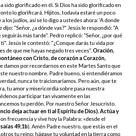
a sido glorificado en él. Si Dios ha sido glorificado en
onto lo glorificará.
Hijitos, todavía estaré un poco
 los judíos, así se lo digo a ustedes ahora: 'A donde
e dijo: "Señor, ¿a dónde vas?" Jesús le respondió: "A
seguirás más tarde". Pedro replicó: "Señor, ¿por qué
ti". Jesús le contestó: "¿Conque darás tu vida por
ntes de que me hayas negado tres veces".
Oración,
pontáneo con Cristo, de corazón a Corazón,
 te damos por recordarnos en este Martes Santo que
aste nuestro nombre. Padre bueno, si entendiéramos
erdad, nunca te traicionaríamos. Pero aún, que te
ra, tu amor y misericordia sobre pasa nuestra
édenos participar tan vivamente en las
cancemos tu perdón. Por nuestro Señor Jesucristo.
cio deja actuar en ti al Espíritu de Dios). Actúa y
on frecuencia y vive hoy la Palabra: «desde el
Isaías 49,1b
). Amén
Padre nuestro, que estás en el
otros tu reino; hágase tu voluntad en la tierra como