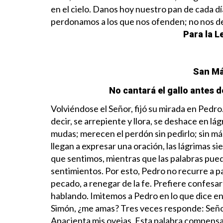
en el cielo.
Danos hoy nuestro pan de cada d
perdonamos a los que nos ofenden; no nos dej
Para la L
San Má
No cantará el gallo antes 
Volviéndose el Señor, fijó su mirada en Pedr
decir, se arrepiente y llora, se deshace en lá
mudas; merecen el perdón sin pedirlo; sin más
llegan a expresar una oración, las lágrimas s
que sentimos, mientras que las palabras pue
sentimientos. Por esto, Pedro no recurre a pal
pecado, a renegar de la fe. Prefiere confesa
hablando.
Imitemos a Pedro en lo que dice en
Simón, ¿me amas? Tres veces responde: Señor,
Apacienta mis ovejas. Esta palabra compensa 