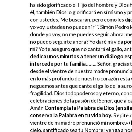
ha sido glorificado el Hijo del hombre y Dios h
él, también Dios lo glorificará en sí mismo y pr
con ustedes. Me buscarán, pero como les dije a
yo voy, ustedes no pueden ir' ". Simón Pedro l
donde yo voy, no me puedes seguir ahora; me 
no puedo seguirte ahora? Yo daré mi vida por 
mí? Yo te aseguro que no cantará el gallo, a
dedica unos minutos a tener un diálogo es
intercede por tu familia……..
Señor, gracias
desde el vientre de nuestra madre pronunci
en lo más profundo de nuestro corazón esta v
neguemos antes que cante el gallo de la auro
fragilidad. Dios todopoderoso y eterno, conc
celebraciones de la pasión del Señor, que al
Amén
Contempla la Palabra de Dios (en silen
conserva la Palabra en tu vida hoy.
Repite c
vientre de mi madre pronunció mi nombre.» (
cielo, santificado sea tu Nombre; venga a nos