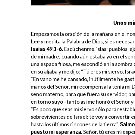
Unos mi
Empezamos la oración de la mañana en el nomb
Lee y medita la Palabra de Dios, si es necesar
Isaías 49,1-6.
Escúchenme, islas;
pueblos le
de mi madre;
cuando aún estaba yo en el sen
una espada filosa,
me escondió en la sombra 
en su aljaba y me dijo:
"Tú eres mi siervo, Isra
"En vano me he cansado,
inútilmente he gast
manos del Señor,
mi recompensa la tenía mi D
seno materno,
para que fuera su servidor,
pa
en torno suyo
–tanto así me honró el Señor
y
"Es poco que seas mi siervo
sólo para restabl
sobrevivientes de Israel;
te voy a convertir e
hasta los últimos rincones de la tierra".
Salmo 
puesto mi esperanza
.
Señor, tú eres mi espe