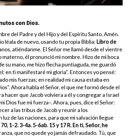
nutos con Dios.
re del Padre y del Hijo y del Espíritu Santo. Amén.
io léala de nuevo, usando tu propia Biblia:
Libro de
janos, atiéndanme.
El Señor me llamó desde el vientre
o materno,
él pronunció mi nombre.
Hizo de mi boca
de su mano,
me hizo flecha puntiaguda,
me guardó
el;
en ti manifestaré mi gloria".
Entonces yo pensé:
ado mis fuerzas;
en realidad mi causa estaba en
ios".
Ahora habla el Señor,
el que me formó desde el
ra hacer que Jacob volviera a él
y congregar a Israel
 mi Dios fue mi fuerza–.
Ahora, pues, dice el Señor:
ecer a las tribus de Jacob
y reunir a los
n luz de las naciones,
para que mi salvación llegue
70, 1-2. 3-4a. 5-6ab. 15 y 17
R. En ti, Señor, he
ranza,
que no quede yo jamás defraudado.
Tú, que