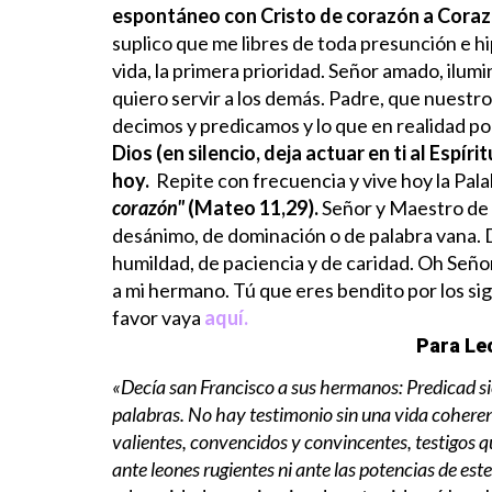
espontáneo con Cristo de corazón a Corazó
suplico que me libres de toda presunción e h
vida, la primera prioridad. Señor amado, ilumi
quiero servir a los demás.
Padre, que nuestro
decimos y predicamos y lo que en realidad 
Dios (en silencio, deja actuar en ti al Espír
hoy.
Repite con frecuencia y vive hoy la Pal
corazón"
(Mateo 11,29).
Señor y Maestro de 
desánimo, de dominación o de palabra vana. Da
humildad, de paciencia y de caridad. Oh Seño
a mi hermano. Tú que eres bendito por los sig
favor vaya
aquí.
Para Lec
«Decía san Francisco a sus hermanos: Predicad sie
palabras. No hay testimonio sin una vida coheren
valientes, convencidos y convincentes, testigos 
ante leones rugientes ni ante las potencias de es