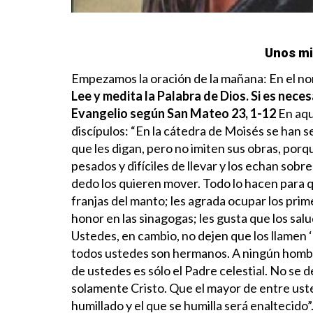
Unos mi
Empezamos la oración de la mañana: En el nom
Lee y medita la Palabra de Dios. Si es neces
Evangelio según San Mateo 23, 1-12
En aqu
discípulos:
“En la cátedra de Moisés se han se
que les digan, pero no imiten sus obras, por
pesados y difíciles de llevar y los echan sobre
dedo los quieren mover. Todo lo hacen para qu
franjas del manto; les agrada ocupar los prim
honor en las sinagogas; les gusta que los salu
Ustedes, en cambio, no dejen que los llamen
todos ustedes son hermanos. A ningún hombre 
de ustedes es sólo el Padre celestial. No se d
solamente Cristo. Que el mayor de entre uste
humillado y el que se humilla será enaltecido”