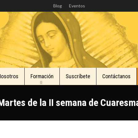
Skip
Blog
Eventos
to
main
content
Nosotros
Formación
Suscríbete
Contáctanos
Martes de la II semana de Cuaresm