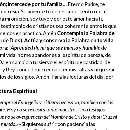
n; intercede por tu familia…
Eterno Padre, te
ipocresía. Solamente tú debes ser el centro de mi
na mi oración, soy tuyo y por este amor hacia ti,
 testimonio de cristianos sea coherente entre lo que
ponemos en práctica. Amén
Contempla la Palabra de
itu de Dios). Actúa y conserva la Palabra en tu vida
abra:
"Aprended de mí que soy manso y humilde de
mi vida, no me abandones al espíritu de pereza, de
 en cambio a tu siervo el espíritu de castidad, de
r y Rey, concédeme reconocer mis faltas y no juzgar
los de los siglos. Amén.
Para las lecturas del día, por
tura Espiritual
mpre el Evangelio y, si fuera necesario, también con las
te. Hoy no se necesita tanto maestros, sino testigos
que no se avergüencen del Nombre de Cristo y de su Cruz ni
te mundo.»
«Si quieres sufrir con paciencia las